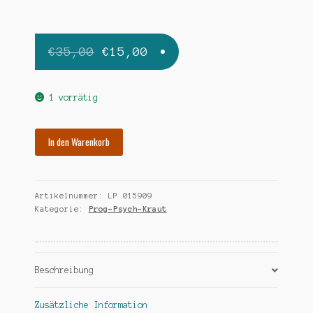
Ursprünglicher
Aktueller
€
35,00
€
15,00
Preis
Preis
war:
ist:
1 vorrätig
€35,00
€15,00.
AERA
In den Warenkorb
too
much
Menge
Artikelnummer:
LP 015909
Kategorie:
Prog-Psych-Kraut
Beschreibung
Zusätzliche Information