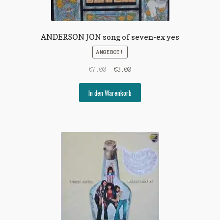
ANDERSON JON song of seven-ex yes
ANGEBOT!
Ursprünglicher
Aktueller
€
7,00
€
3,00
Preis
Preis
war:
ist:
In den Warenkorb
€7,00
€3,00.