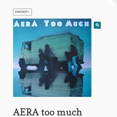
Warenkorb
ANGEBOT!
Mein Konto
Untermen
AGB
öffnen
AERA too much