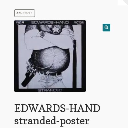
Warenkorb
ANGEBOT!
Mein Konto
Untermen
AGB
öffnen
EDWARDS-HAND
stranded-poster