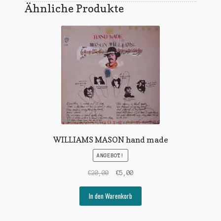
Ähnliche Produkte
WILLIAMS MASON hand made
ANGEBOT!
Ursprünglicher
Aktueller
€
20,00
€
5,00
Preis
Preis
war:
ist:
In den Warenkorb
€20,00
€5,00.