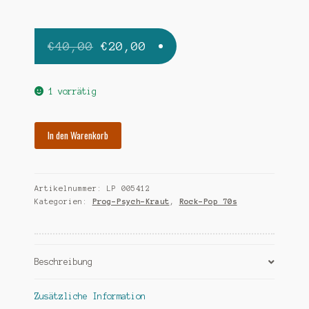
Ursprünglicher
Aktueller
€
40,00
€
20,00
Preis
Preis
war:
ist:
1 vorrätig
€40,00
€20,00.
EDWARDS-
In den Warenkorb
HAND
stranded-
poster
Artikelnummer:
LP 005412
Menge
Kategorien:
Prog-Psych-Kraut
,
Rock-Pop 70s
Beschreibung
Zusätzliche Information