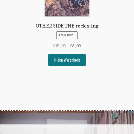
OTHER SIDE THE rock x-ing
ANGEBOT!
Ursprünglicher
Aktueller
€
15,00
€
3,00
Preis
Preis
war:
ist:
In den Warenkorb
€15,00
€3,00.