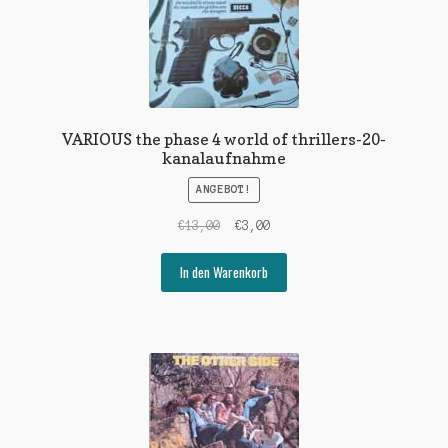
VARIOUS the phase 4 world of thrillers-20-
kanalaufnahme
ANGEBOT!
Ursprünglicher
Aktueller
€
13,00
€
3,00
Preis
Preis
war:
ist:
In den Warenkorb
€13,00
€3,00.