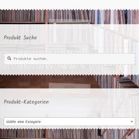
Produkt Suche
Suche
Suche
nach:
Produkt-Kategorien
Wähle eine Kategorie