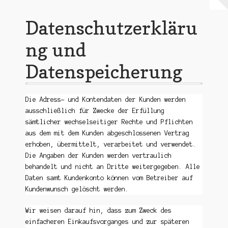
Warenkorb
Datenschutzerkläru
Mein Konto
ng und
Untermen
Datenspeicherung
AGB
öffnen
Impressum
Die Adress- und Kontendaten der Kunden werden
Datenschutzerklärung und Datenspeicherung
ausschließlich für Zwecke der Erfüllung
sämtlicher wechselseitiger Rechte und Pflichten
aus dem mit dem Kunden abgeschlossenen Vertrag
erhoben, übermittelt, verarbeitet und verwendet.
Die Angaben der Kunden werden vertraulich
behandelt und nicht an Dritte weitergegeben. Alle
Daten samt Kundenkonto können vom Betreiber auf
Kundenwunsch gelöscht werden.
Wir weisen darauf hin, dass zum Zweck des
einfacheren Einkaufsvorganges und zur späteren