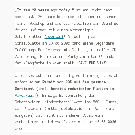
„It was 20 years ago today…“
stimmt nicht ganz,
aber fast! 20 Jahre betreibe ich heuer nun schon
meinen Webshop und das ist natürlich ein Grund zu
feiern und zwar mit einem anständigen
Schallplatten
Abverkauf
! Am Welttag der
Schallplatte am 13.08.2006 fand meine legendäre
Eröffnungs-Performance mit DJ-Line, ritueller CD-
Zerstörung, Freibier und Party am alten Gelände
der Klangfarbe in Wien statt.
SAVE THE VINYL
!
Um dieses Jubiläum anständig zu feiern gibt es ab
sofort einen
Rabatt von 20% auf das gesamte
Sortiment (incl. bereits reduzierter Platten im
Abverkauf
!)
. Einzige Einschränkung der
Rabattaktion: Mindestbestellwert ist 500.- Euros,
der Gutschein (bitte „
celebration
“ im Warenkorb
eingeben) ist nicht mit anderen Gutscheinen
kombinierbar und diese Aktion wird am
13.08.2026
enden!