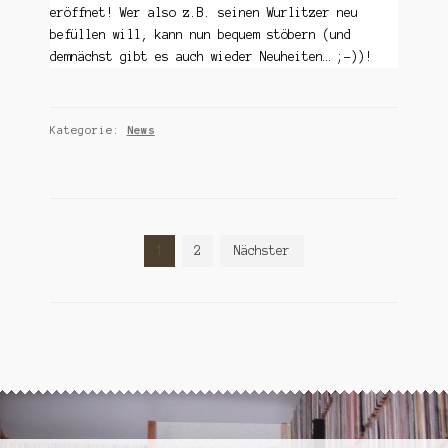
eröffnet! Wer also z.B. seinen Wurlitzer neu
befüllen will, kann nun bequem stöbern (und
demnächst gibt es auch wieder Neuheiten… ;-))!
Kategorie:
News
Seitennummerierung
1
2
Nächster
der
Beiträge