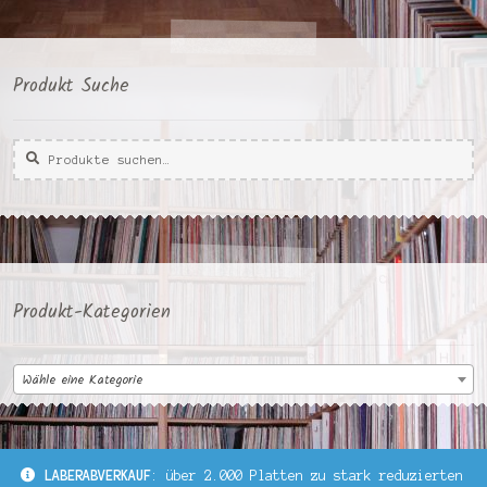
Produkt Suche
Suche
Suche
nach:
Produkt-Kategorien
Wähle eine Kategorie
LABERABVERKAUF
: über 2.000 Platten zu stark reduzierten