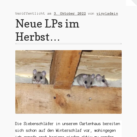
Warenkorb
Veröffentlicht am
3. Oktober 2022
von
vinyladmin
Neue LPs im
Mein Konto
Herbst…
Untermen
AGB
öffnen
Die Siebenschläfer in unserem Gartenhaus bereiten
sich schon auf den Winterschlaf vor, wohingegen