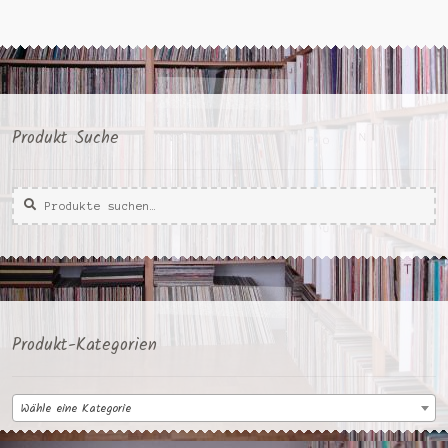
Produkt Suche
Suche
Suche
nach:
Produkt-Kategorien
Wähle eine Kategorie