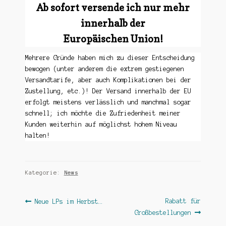
Ab sofort versende ich nur mehr
innerhalb der
Europäischen Union!
Mehrere Gründe haben mich zu dieser Entscheidung
bewogen (unter anderem die extrem gestiegenen
Versandtarife, aber auch Komplikationen bei der
Zustellung, etc.)! Der Versand innerhalb der EU
erfolgt meistens verlässlich und manchmal sogar
schnell; ich möchte die Zufriedenheit meiner
Kunden weiterhin auf möglichst hohem Niveau
halten!
Kategorie:
News
Beitragsnavigation
Vorheriger
Nächster
Rabatt für
Neue LPs im Herbst…
Beitrag:
Beitrag:
Großbestellungen