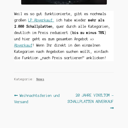
Weil es so gut funktionierte, gibt es nochmals
großen
LP Abverkauf:
ich habe wieder
mehr als
2.000 Schallplatten
, quer durch alle Kategorien,
deutlich im Preis reduziert (
bis zu minus 70%
)
und hier geht es zum gesamten Angebot =>
Abverkauf
! Wenn Ihr direkt in den einzelnen
Kategorien nach Angeboten suchen wollt, einfach
die Funktion „nach Preis sortieren“ anklicken!
Kategorie:
News
Beitragsnavigation
Vorheriger
Nächster
20 JAHRE VINYLTOM –
Weihnachtsferien und
Beitrag:
Beitrag:
SCHALLPLATTEN ABVERKAUF
Versand