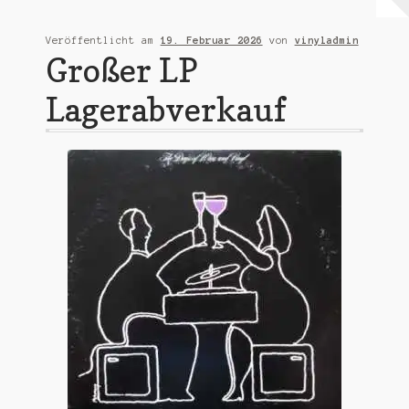
Warenkorb
Veröffentlicht am
19. Februar 2026
von
vinyladmin
Großer LP
Mein Konto
Lagerabverkauf
Untermen
AGB
öffnen