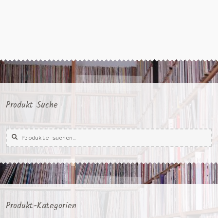
Produkt Suche
Suche
Suche
nach:
Produkt-Kategorien