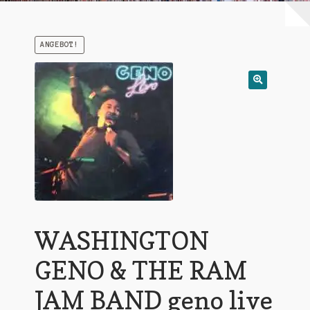
Warenkorb
ANGEBOT!
Mein Konto
Untermen
AGB
öffnen
WASHINGTON
GENO & THE RAM
JAM BAND geno live