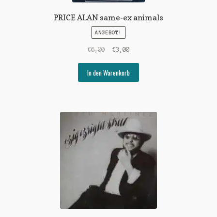
PRICE ALAN same-ex animals
ANGEBOT!
Ursprünglicher
Aktueller
€
6,00
€
3,00
Preis
Preis
war:
ist:
In den Warenkorb
€6,00
€3,00.