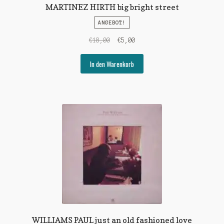
MARTINEZ HIRTH big bright street
ANGEBOT!
Ursprünglicher
Aktueller
€
18,00
€
5,00
Preis
Preis
war:
ist:
In den Warenkorb
€18,00
€5,00.
WILLIAMS PAUL just an old fashioned love