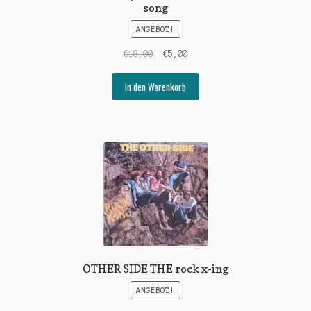
song
ANGEBOT!
Ursprünglicher
Aktueller
€
18,00
€
5,00
Preis
Preis
war:
ist:
In den Warenkorb
€18,00
€5,00.
OTHER SIDE THE rock x-ing
ANGEBOT!