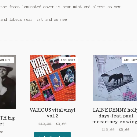
 the front laminated cover is near mint and almost as new
 and labels near mint and as new
NGEBOT!
ANGEBOT!
ANGEBOT
VARIOUS vital vinyl
LAINE DENNY holl
vol. 2
days-feat. paul
TH big
mccartney-ex wing
et
Ursprünglicher
Aktueller
€
10,00
€
3,00
Preis
Preis
Ursprüngl
Akt
€
15,00
€
5,00
rünglicher
Aktueller
00
war:
ist:
Preis
Pre