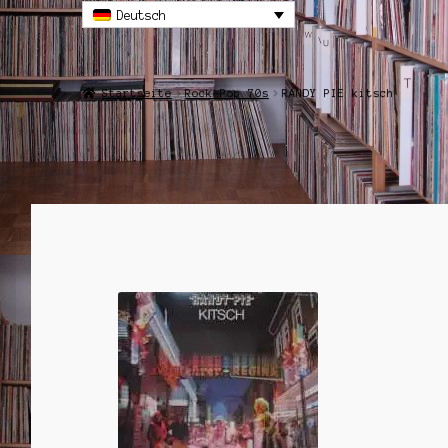
Deutsch
Startseite
Rock-Pop 70s
RANDY PIE kitsch
ANGEBOT!