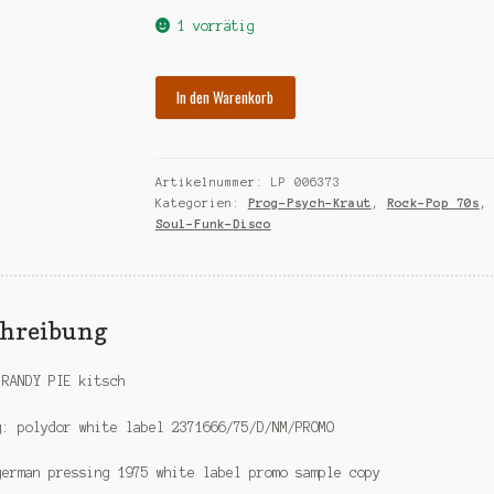
war:
ist:
1 vorrätig
€30,00
€10,00.
RANDY
In den Warenkorb
PIE
kitsch
Menge
Artikelnummer:
LP 006373
Kategorien:
Prog-Psych-Kraut
,
Rock-Pop 70s
,
Soul-Funk-Disco
chreibung
 RANDY PIE kitsch
g: polydor white label 2371666/75/D/NM/PROMO
german pressing 1975 white label promo sample copy