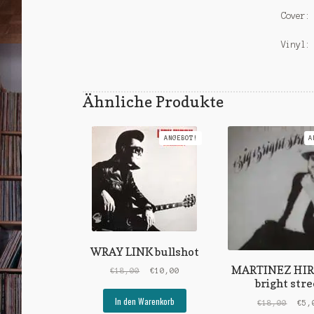
Cover:
Vinyl:
Ähnliche Produkte
ANGEBOT!
A
WRAY LINK bullshot
MARTINEZ HIR
Ursprünglicher
Aktueller
€
18,00
€
10,00
bright stre
Preis
Preis
war:
ist:
In den Warenkorb
Ursp
€
18,00
€
5,
€18,00
€10,00.