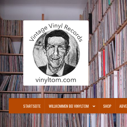
Zur
Zum
Navigation
Inhalt
springen
springen
STARTSEITE
WILLKOMMEN BEI VINYLTOM
SHOP
ABVE