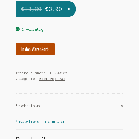
Ursprünglicher
Aktueller
€
13,00
€
3,00
Preis
Preis
war:
ist:
1 vorrätig
€13,00
€3,00.
VARIOUS
In den Warenkorb
the
phase
4
Artikelnummer:
LP 002137
world
Kategorie:
Rock-Pop 70s
of
thrillers-
20-
kanalaufnahme
Beschreibung
Menge
Zusätzliche Information