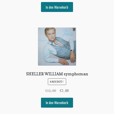
Preis
Preis
war:
ist:
In den Warenkorb
€9,00
€3,00.
SHELLER WILLIAM symphoman
ANGEBOT!
Ursprünglicher
Aktueller
€
12,00
€
3,00
Preis
Preis
war:
ist:
In den Warenkorb
€12,00
€3,00.