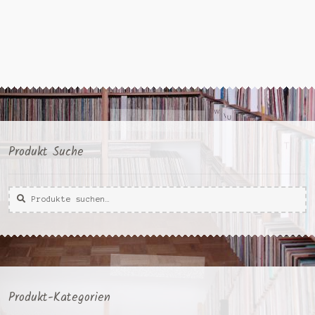
Produkt Suche
Suche
Suche
nach:
Produkt-Kategorien