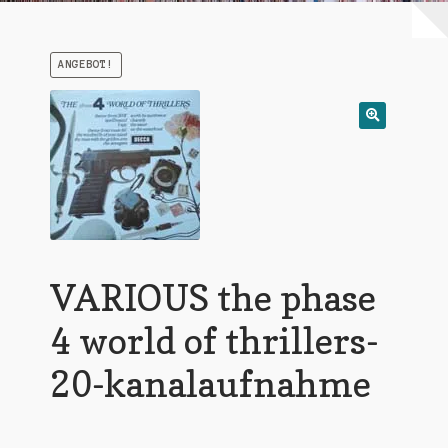
Warenkorb
ANGEBOT!
Mein Konto
Untermen
AGB
öffnen
VARIOUS the phase
4 world of thrillers-
20-kanalaufnahme