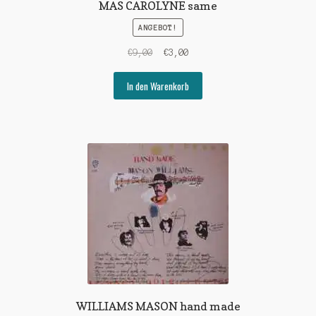
MAS CAROLYNE same
ANGEBOT!
Ursprünglicher
Aktueller
€
9,00
€
3,00
Preis
Preis
war:
ist:
In den Warenkorb
€9,00
€3,00.
WILLIAMS MASON hand made