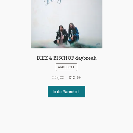
DIEZ & BISCHOF daybreak
ANGEBOT!
Ursprünglicher
Aktueller
€
25,00
€
10,00
Preis
Preis
war:
ist:
In den Warenkorb
€25,00
€10,00.