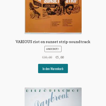
VARIOUS riot on sunset strip-soundtrack
ANGEBOT!
Ursprünglicher
Aktueller
€
30,00
€
5,00
Preis
Preis
war:
ist:
In den Warenkorb
€30,00
€5,00.