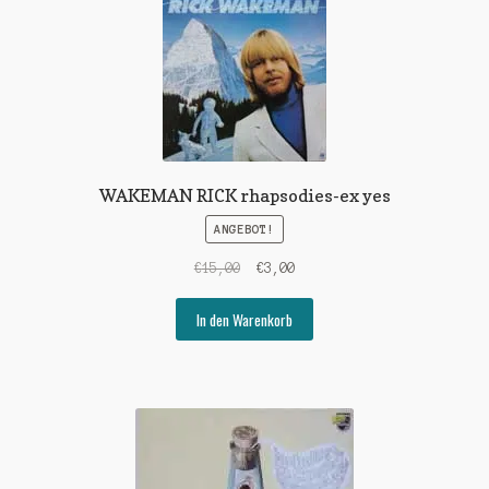
WAKEMAN RICK rhapsodies-ex yes
ANGEBOT!
Ursprünglicher
Aktueller
€
15,00
€
3,00
Preis
Preis
war:
ist:
In den Warenkorb
€15,00
€3,00.