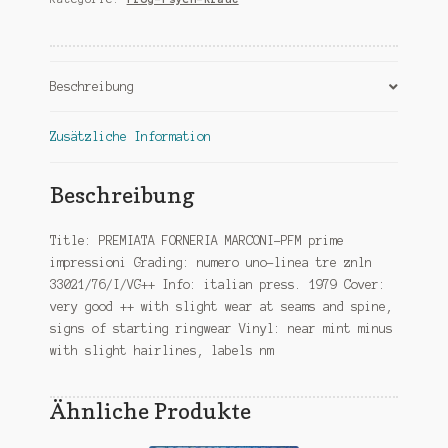
impressioni
Menge
Beschreibung
Zusätzliche Information
Beschreibung
Title: PREMIATA FORNERIA MARCONI-PFM prime
impressioni Grading: numero uno-linea tre znln
33021/76/I/VG++ Info: italian press. 1979 Cover:
very good ++ with slight wear at seams and spine,
signs of starting ringwear Vinyl: near mint minus
with slight hairlines, labels nm
Ähnliche Produkte