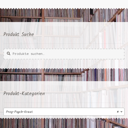
Produkt Suche
Suche
Suche
nach:
Produkt-Kategorien
Prog-Psych-Kraut
×