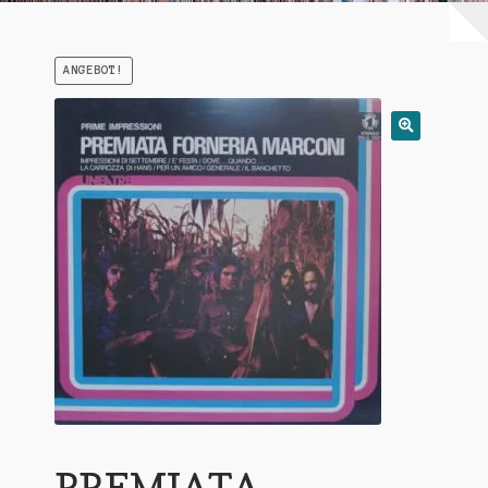
Warenkorb
ANGEBOT!
Mein Konto
Untermen
AGB
öffnen
PREMIATA