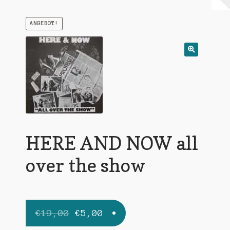
Warenkorb
ANGEBOT!
Mein Konto
Untermen
AGB
öffnen
HERE AND NOW all
over the show
Ursprünglicher
Aktueller
€
19,00
€
5,00
Preis
Preis