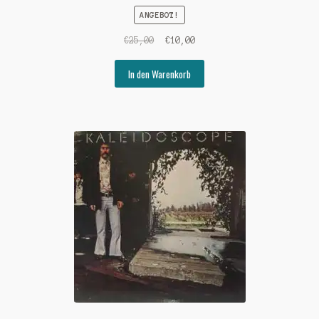
ANGEBOT!
Ursprünglicher
Aktueller
€
25,00
€
10,00
Preis
Preis
war:
ist:
In den Warenkorb
€25,00
€10,00.