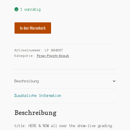
war:
ist:
1 vorrätig
€19,00
€5,00.
HERE
In den Warenkorb
AND
NOW
all
Artikelnummer:
LP 004667
over
Kategorie:
Prog-Psych-Kraut
the
show
Menge
Beschreibung
Zusätzliche Information
Beschreibung
title: HERE & NOW all over the show-live grading: