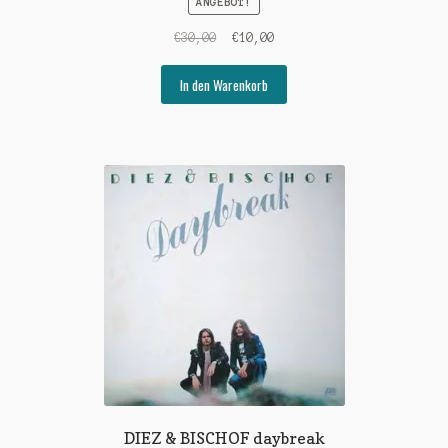
ANGEBOT!
Ursprünglicher
Aktueller
€
30,00
€
10,00
Preis
Preis
war:
ist:
In den Warenkorb
€30,00
€10,00.
DIEZ & BISCHOF daybreak