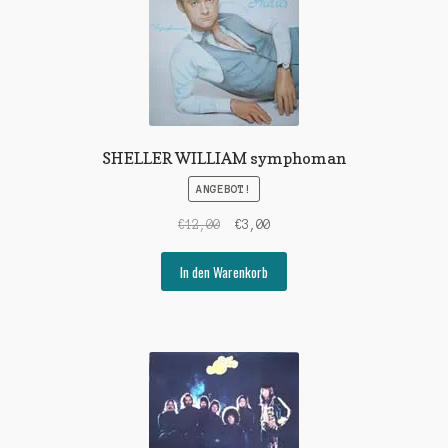
SHELLER WILLIAM symphoman
ANGEBOT!
Ursprünglicher
Aktueller
€
12,00
€
3,00
Preis
Preis
war:
ist:
In den Warenkorb
€12,00
€3,00.