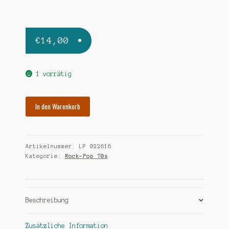
€
14,00
1 vorrätig
HALL
In den Warenkorb
LANI
hello
its
Artikelnummer:
LP 022616
me
Kategorie:
Rock-Pop 70s
Menge
Beschreibung
Zusätzliche Information