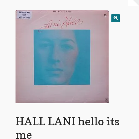
Warenkorb
Mein Konto
Untermen
AGB
öffnen
HALL LANI hello its
me