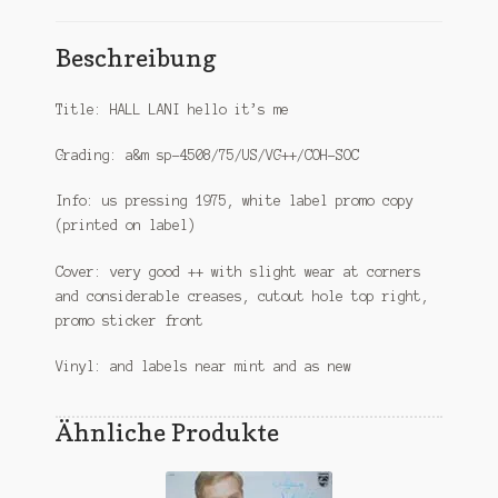
Beschreibung
Title: HALL LANI hello it’s me
Grading: a&m sp-4508/75/US/VG++/COH-SOC
Info: us pressing 1975, white label promo copy
(printed on label)
Cover: very good ++ with slight wear at corners
and considerable creases, cutout hole top right,
promo sticker front
Vinyl: and labels near mint and as new
Ähnliche Produkte