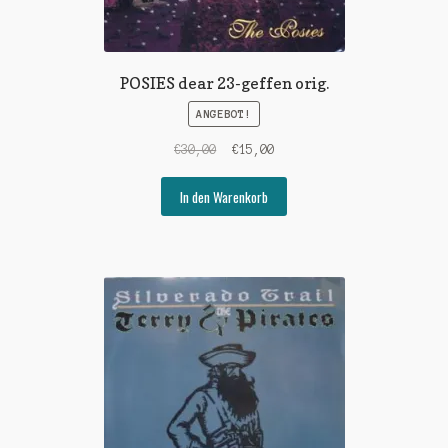
POSIES dear 23-geffen orig.
ANGEBOT!
Ursprünglicher
Aktueller
€
30,00
€
15,00
Preis
Preis
war:
ist:
In den Warenkorb
€30,00
€15,00.