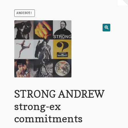
Warenkorb
ANGEBOT!
Mein Konto
Untermen
AGB
öffnen
STRONG ANDREW
strong-ex
commitments