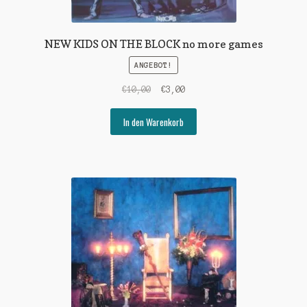
NEW KIDS ON THE BLOCK no more games
ANGEBOT!
Ursprünglicher
Aktueller
€
10,00
€
3,00
Preis
Preis
war:
ist:
In den Warenkorb
€10,00
€3,00.