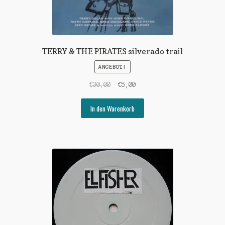
TERRY & THE PIRATES silverado trail
ANGEBOT!
Ursprünglicher
Aktueller
€
30,00
€
5,00
Preis
Preis
war:
ist:
In den Warenkorb
€30,00
€5,00.