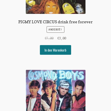
PIGMY LOVE CIRCUS drink free forever
ANGEBOT!
Ursprünglicher
Aktueller
€
7,00
€
3,00
Preis
Preis
war:
ist:
In den Warenkorb
€7,00
€3,00.