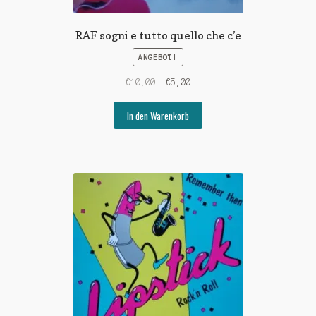
RAF sogni e tutto quello che c’e
ANGEBOT!
Ursprünglicher
Aktueller
€
10,00
€
5,00
Preis
Preis
war:
ist:
In den Warenkorb
€10,00
€5,00.