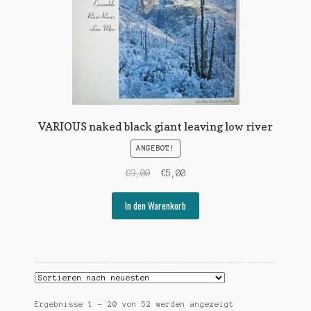
VARIOUS naked black giant leaving low river
ANGEBOT!
Ursprünglicher
Aktueller
€
9,00
€
5,00
Preis
Preis
war:
ist:
In den Warenkorb
€9,00
€5,00.
Nach
Ergebnisse 1 – 20 von 52 werden angezeigt