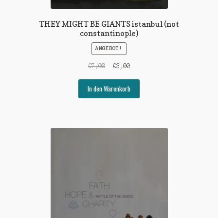
THEY MIGHT BE GIANTS istanbul (not
constantinople)
ANGEBOT!
Ursprünglicher
Aktueller
€
7,00
€
3,00
Preis
Preis
war:
ist:
In den Warenkorb
€7,00
€3,00.