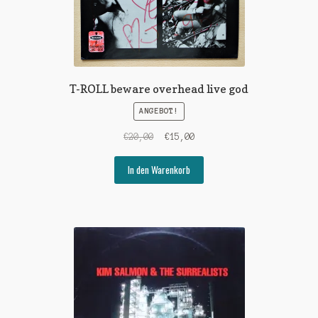
T-ROLL beware overhead live god
ANGEBOT!
Ursprünglicher
Aktueller
€
20,00
€
15,00
Preis
Preis
war:
ist:
In den Warenkorb
€20,00
€15,00.