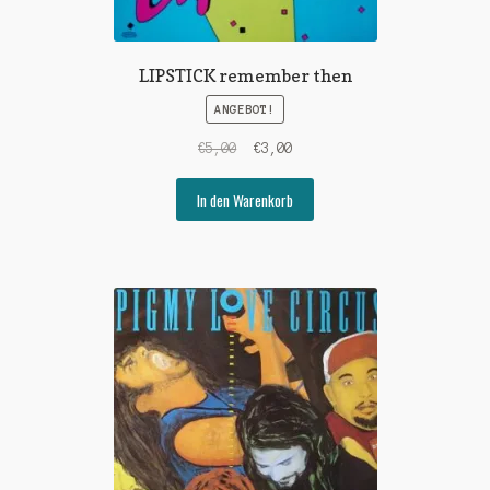
LIPSTICK remember then
ANGEBOT!
Ursprünglicher
Aktueller
€
5,00
€
3,00
Preis
Preis
war:
ist:
In den Warenkorb
€5,00
€3,00.