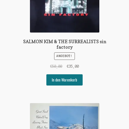
SALMON KIM & THE SURREALISTS sin
factory
ANGEBOT!
Ursprünglicher
Aktueller
€
50,00
€
35,00
Preis
Preis
war:
ist:
In den Warenkorb
€50,00
€35,00.