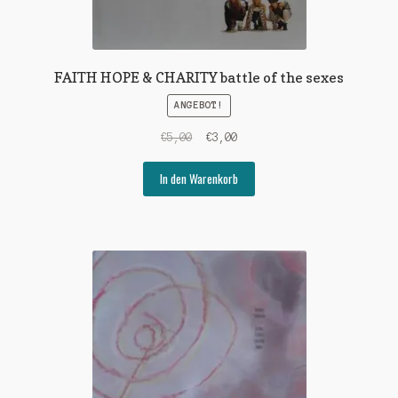
FAITH HOPE & CHARITY battle of the sexes
ANGEBOT!
Ursprünglicher
Aktueller
€
5,00
€
3,00
Preis
Preis
war:
ist:
In den Warenkorb
€5,00
€3,00.