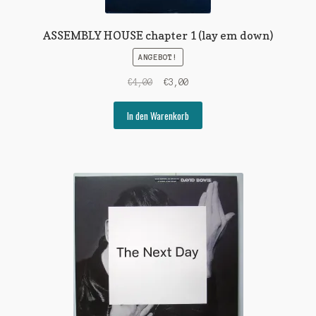
ASSEMBLY HOUSE chapter 1 (lay em down)
ANGEBOT!
Ursprünglicher
Aktueller
€
4,00
€
3,00
Preis
Preis
war:
ist:
In den Warenkorb
€4,00
€3,00.