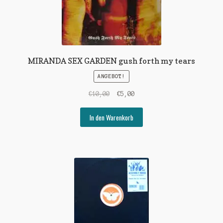
MIRANDA SEX GARDEN gush forth my tears
ANGEBOT!
Ursprünglicher
Aktueller
€
10,00
€
5,00
Preis
Preis
war:
ist:
In den Warenkorb
€10,00
€5,00.