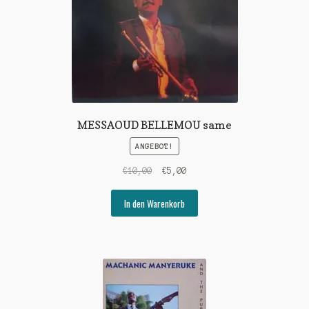
MESSAOUD BELLEMOU same
ANGEBOT!
Ursprünglicher
Aktueller
€
10,00
€
5,00
Preis
Preis
war:
ist:
In den Warenkorb
€10,00
€5,00.