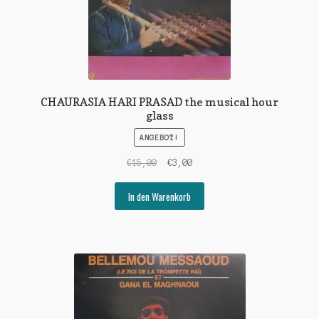
CHAURASIA HARI PRASAD the musical hour
glass
ANGEBOT!
Ursprünglicher
Aktueller
€
15,00
€
3,00
Preis
Preis
war:
ist:
In den Warenkorb
€15,00
€3,00.