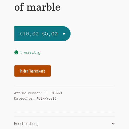
of marble
Ursprünglicher
Aktueller
€
10,00
€
5,00
Preis
Preis
war:
ist:
1 vorrätig
€10,00
€5,00.
SEEGER
In den Warenkorb
PETE
banks
of
Artikelnummer:
LP 010921
marble
Kategorie:
Folk-World
Menge
Beschreibung