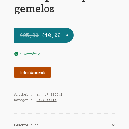
gemelos
Ursprünglicher
Aktueller
€
35,00
€
10,00
Preis
Preis
war:
ist:
1 vorrätig
€35,00
€10,00.
PRADERA
In den Warenkorb
MARIA
DOLORES
accompanada
Artikelnummer:
LP 006541
por
Kategorie:
Folk-World
los
gemelos
Menge
Beschreibung