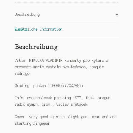
Menge
Beschreibung
Zusätzliche Information
Beschreibung
Title: MIKULKA VLADIMIR koncerty pro kytaru a
orchestr-mario castelnuovo-tedesco, joaquin
rodrigo
Grading: panton 110608/77/CZ/VG++
Info: czechoslovak pressing 1977, feat. prague
radio symph. orch., vaclav smetacek
Cover: very good ++ with slight gen. wear and and
starting ringwear