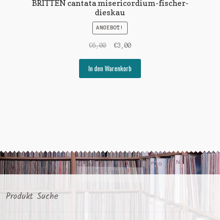
BRITTEN cantata misericordium-fischer-
dieskau
ANGEBOT!
Ursprünglicher
Aktueller
€
6,00
€
3,00
Preis
Preis
war:
ist:
In den Warenkorb
€6,00
€3,00.
Produkt Suche