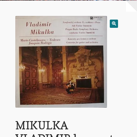
Warenkorb
Mein Konto
Untermen
AGB
öffnen
MIKULKA