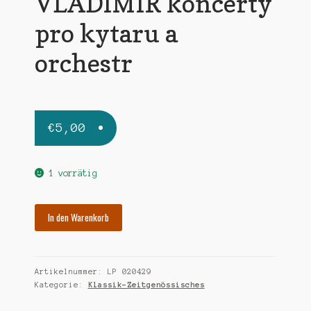
VLADIMIR koncerty
pro kytaru a
orchestr
€
5,00
1 vorrätig
MIKULKA
In den Warenkorb
VLADIMIR
koncerty
pro
Artikelnummer:
LP 020429
kytaru
Kategorie:
Klassik-Zeitgenössisches
a
orchestr