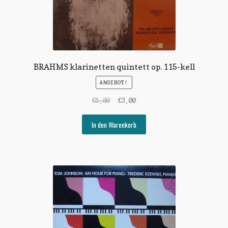
BRAHMS klarinetten quintett op. 115-kell
ANGEBOT!
Ursprünglicher
Aktueller
€
5,00
€
3,00
Preis
Preis
war:
ist:
In den Warenkorb
€5,00
€3,00.