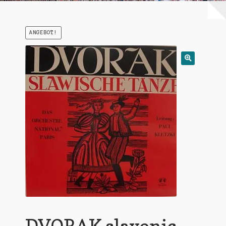
Warenkorb
ANGEBOT!
Mein Konto
Untermen
AGB
öffnen
DVORAK slavonic