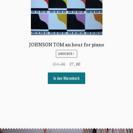
JOHNSON TOM an hour for piano
ANGEBOT!
Ursprünglicher
Aktueller
€
14,00
€
7,00
Preis
Preis
war:
ist:
In den Warenkorb
€14,00
€7,00.