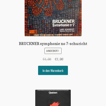
BRUCKNER symphonie no 7-schuricht
ANGEBOT!
Ursprünglicher
Aktueller
€
4,00
€
3,00
Preis
Preis
war:
ist:
In den Warenkorb
€4,00
€3,00.