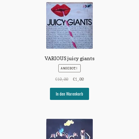
VARIOUS juicy giants
ANGEBOT!
Ursprünglicher
Aktueller
€
10,00
€
1,00
Preis
Preis
war:
ist:
In den Warenkorb
€10,00
€1,00.