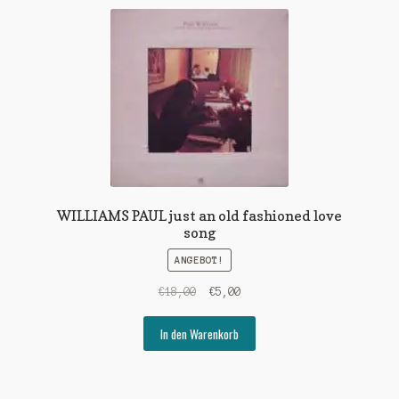
WILLIAMS PAUL just an old fashioned love
song
ANGEBOT!
Ursprünglicher
Aktueller
€
18,00
€
5,00
Preis
Preis
war:
ist:
In den Warenkorb
€18,00
€5,00.