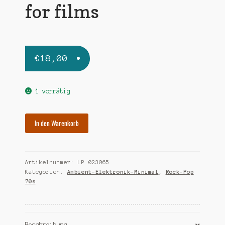
for films
€
18,00
1 vorrätig
ENO
In den Warenkorb
BRIAN
music
for
Artikelnummer:
LP 023065
films
Kategorien:
Ambient-Elektronik-Minimal
,
Rock-Pop
Menge
70s
Beschreibung