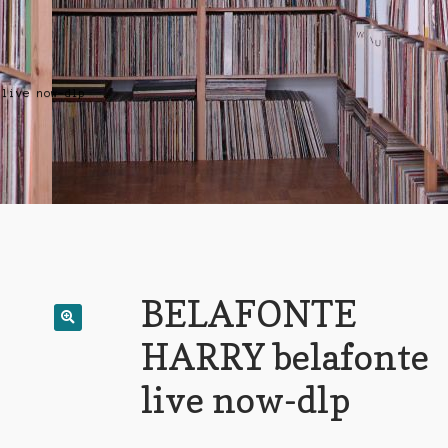
 live now-dlp
BELAFONTE
HARRY belafonte
live now-dlp