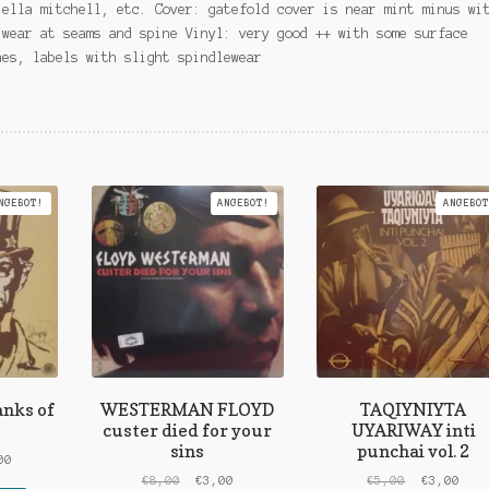
 ella mitchell, etc. Cover: gatefold cover is near mint minus wi
 wear at seams and spine Vinyl: very good ++ with some surface
hes, labels with slight spindlewear
NGEBOT!
ANGEBOT!
ANGEBOT
nks of
WESTERMAN FLOYD
TAQIYNIYTA
custer died for your
UYARIWAY inti
sins
punchai vol. 2
rünglicher
Aktueller
00
s
Preis
Ursprünglicher
Aktueller
Ursprüngli
Aktu
€
8,00
€
3,00
€
5,00
€
3,00