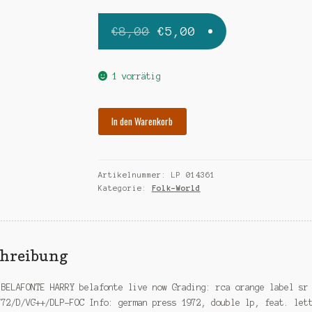
Ursprünglicher
Aktueller
€
8,00
€
5,00
Preis
Preis
war:
ist:
1 vorrätig
€8,00
€5,00.
BELAFONTE
In den Warenkorb
HARRY
belafonte
live
Artikelnummer:
LP 014361
now-
Kategorie:
Folk-World
dlp
Menge
chreibung
 BELAFONTE HARRY belafonte live now Grading: rca orange label sr
/72/D/VG++/DLP-FOC Info: german press 1972, double lp, feat. let