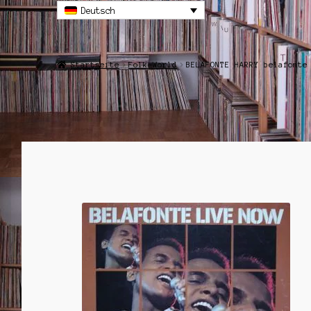
Deutsch
Startseite
Folk-World
BELAFONTE HARRY belafonte
ANGEBOT!