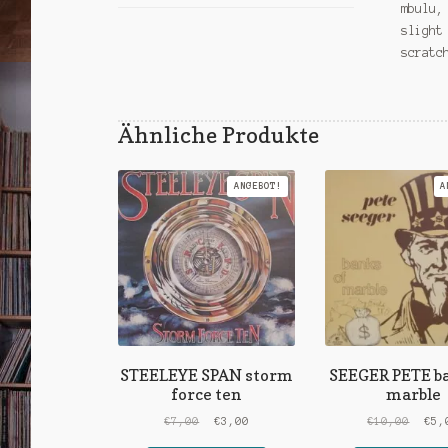
mbulu,
slight
scratc
Ähnliche Produkte
ANGEBOT!
A
STEELEYE SPAN storm
SEEGER PETE ba
force ten
marble
Ursprünglicher
Aktueller
Ursp
€
7,00
€
3,00
€
10,00
€
5,
Preis
Preis
Prei