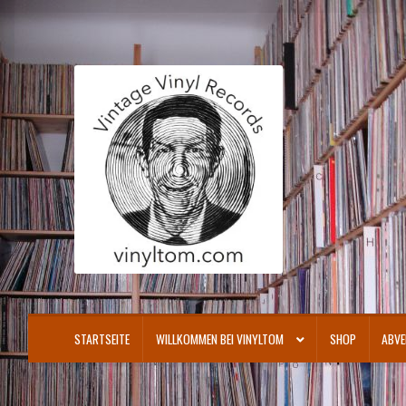
Zur
Zum
Navigation
Inhalt
springen
springen
STARTSEITE
WILLKOMMEN BEI VINYLTOM
SHOP
ABVE