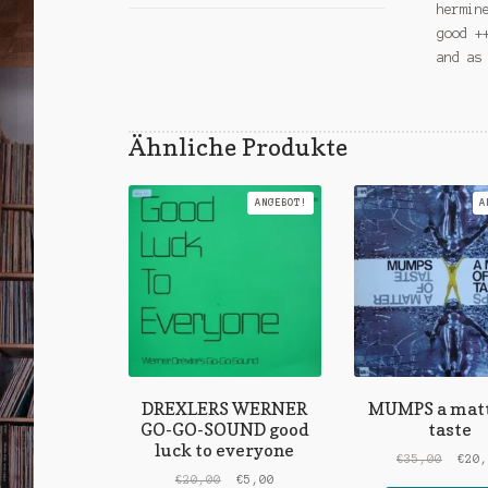
hermin
good +
and as
Ähnliche Produkte
ANGEBOT!
A
DREXLERS WERNER
MUMPS a matt
GO-GO-SOUND good
taste
luck to everyone
Urspr
€
35,00
€
20
Ursprünglicher
Aktueller
Preis
€
20,00
€
5,00