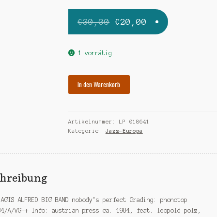
Ursprünglicher
Aktueller
€
30,00
€
20,00
Preis
Preis
war:
ist:
1 vorrätig
€30,00
€20,00.
AGIS
In den Warenkorb
ALFRED
BIG
BAND
Artikelnummer:
LP 018641
nobodys
Kategorie:
Jazz-Europa
perfect
Menge
chreibung
 AGIS ALFRED BIG BAND nobody’s perfect Grading: phonotop
84/A/VG++ Info: austrian press ca. 1984, feat. leopold polz,