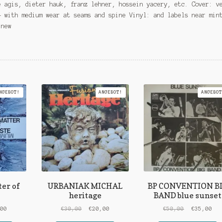
e agis, dieter hauk, franz lehner, hossein yacery, etc. Cover: v
+ with medium wear at seams and spine Vinyl: and labels near min
 new
NGEBOT!
ANGEBOT!
ANGEBOT
er of
URBANIAK MICHAL
BP CONVENTION B
heritage
BAND blue sunset
ünglicher
Aktueller
Ursprünglicher
Aktueller
Ursprüngli
Akt
,00
€
30,00
€
20,00
€
50,00
€
35,00
Preis
Preis
Preis
Preis
Pre