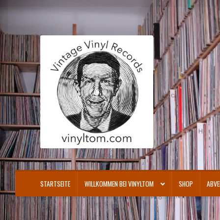
Zur
Zum
Navigation
Inhalt
springen
springen
STARTSEITE
WILLKOMMEN BEI VINYLTOM
SHOP
ABVE