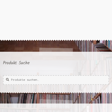
Produkt Suche
Suche
Suche
nach: