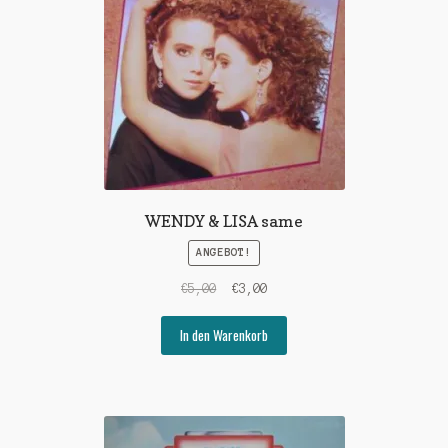
WENDY & LISA same
ANGEBOT!
Ursprünglicher
Aktueller
€
5,00
€
3,00
Preis
Preis
war:
ist:
In den Warenkorb
€5,00
€3,00.