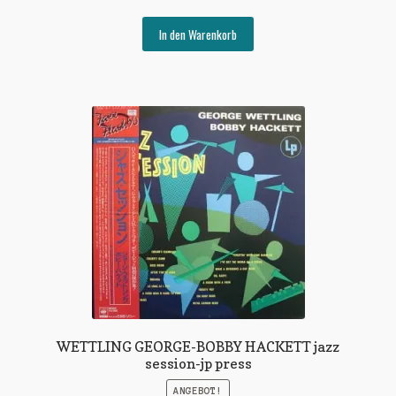
Preis
Preis
war:
ist:
In den Warenkorb
€10,00
€5,00.
WETTLING GEORGE-BOBBY HACKETT jazz
session-jp press
ANGEBOT!