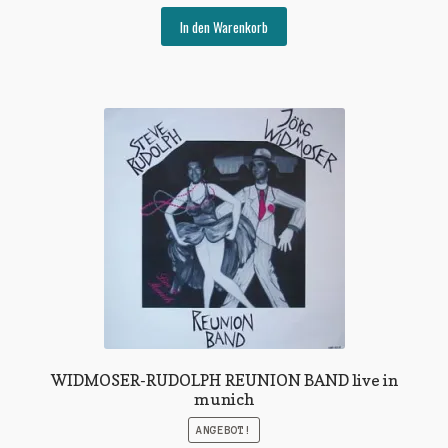
Preis
Preis
war:
ist:
In den Warenkorb
€12,00
€6,00.
WIDMOSER-RUDOLPH REUNION BAND live in
munich
ANGEBOT!