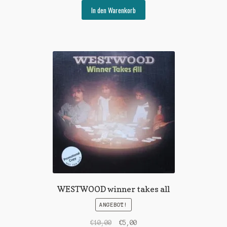
war:
ist:
In den Warenkorb
€20,00
€10,00.
WESTWOOD winner takes all
ANGEBOT!
Ursprünglicher
Aktueller
€
10,00
€
5,00