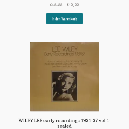
Ursprünglicher
Aktueller
€
16,00
€
10,00
Preis
Preis
war:
ist:
In den Warenkorb
€16,00
€10,00.
WILEY LEE early recordings 1931-37 vol 1-
sealed