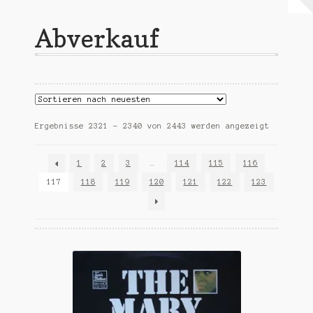
Warenkorb
Abverkauf
Mein Konto
Untermen
AGB
öffnen
Nach
Ergebnisse 2321 – 2340 von 2443 werden angezeigt
Aktualitä
sortiert
1
2
3
…
114
115
116
117
118
119
120
121
122
123