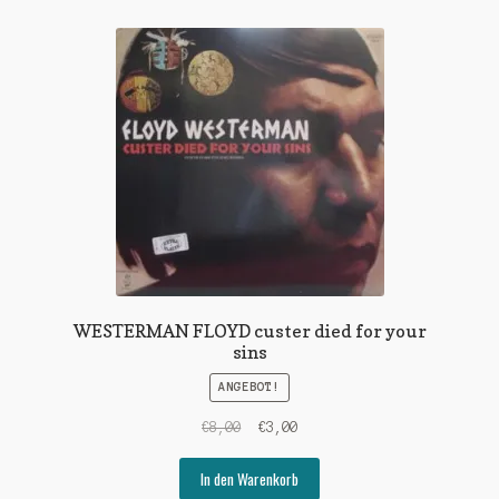
WESTERMAN FLOYD custer died for your
sins
ANGEBOT!
Ursprünglicher
Aktueller
€
8,00
€
3,00
Preis
Preis
war:
ist:
In den Warenkorb