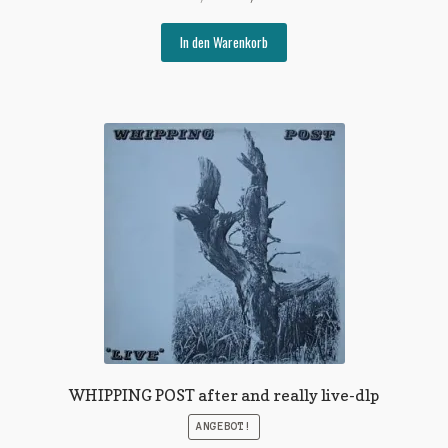
Preis
Preis
war:
ist:
In den Warenkorb
€12,00
€3,00.
WHIPPING POST after and really live-dlp
ANGEBOT!