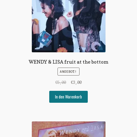
WENDY & LISA fruit at the bottom
ANGEBOT!
Ursprünglicher
Aktueller
€
5,00
€
3,00
Preis
Preis
war:
ist:
In den Warenkorb
€5,00
€3,00.