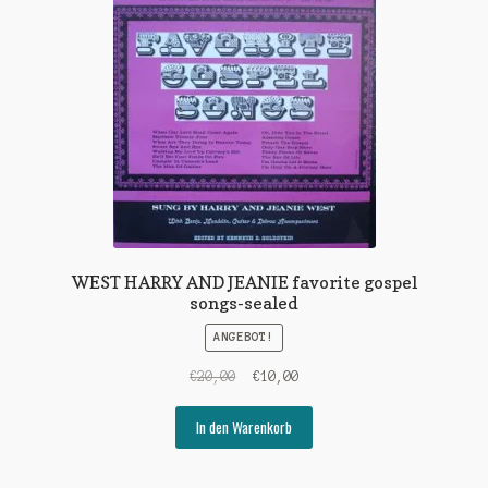
WEST HARRY AND JEANIE favorite gospel
songs-sealed
ANGEBOT!
Ursprünglicher
Aktueller
€
20,00
€
10,00
Preis
Preis
war:
ist:
In den Warenkorb
€20,00
€10,00.