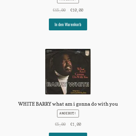
Ursprünglicher
Aktueller
€
15,00
€
10,00
Preis
Preis
war:
ist:
In den Warenkorb
€15,00
€10,00.
WHITE BARRY what am i gonna do with you
ANGEBOT!
Ursprünglicher
Aktueller
€
5,00
€
1,00
Preis
Preis