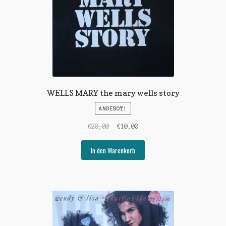
WELLS MARY the mary wells story
ANGEBOT!
Ursprünglicher
Aktueller
€
20,00
€
10,00
Preis
Preis
war:
ist:
In den Warenkorb
€20,00
€10,00.