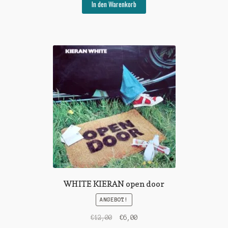
war:
ist:
In den Warenkorb
€5,00
€1,00.
WHITE KIERAN open door
ANGEBOT!
Ursprünglicher
Aktueller
€
12,00
€
6,00