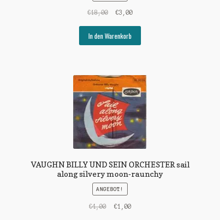
Ursprünglicher
Aktueller
€
18,00
€
3,00
Preis
Preis
war:
ist:
In den Warenkorb
€18,00
€3,00.
VAUGHN BILLY UND SEIN ORCHESTER sail
along silvery moon-raunchy
ANGEBOT!
Ursprünglicher
Aktueller
€
4,00
€
1,00
Preis
Preis