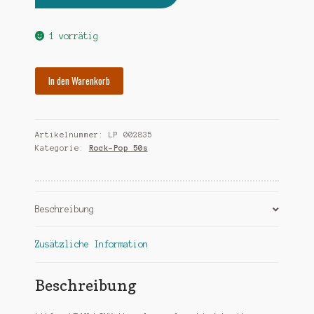
Preis
Preis
war:
ist:
1 vorrätig
€35,00
€10,00.
WRAY
In den Warenkorb
LINK
there's
good
Artikelnummer:
LP 002835
rockin
Kategorie:
Rock-Pop 50s
tonite
Menge
Beschreibung
Zusätzliche Information
Beschreibung