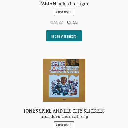
FABIAN hold that tiger
ANGEBOT!
Ursprünglicher
Aktueller
€
30,00
€
3,00
Preis
Preis
war:
ist:
In den Warenkorb
€30,00
€3,00.
JONES SPIKE AND HIS CITY SLICKERS
murders them all-dlp
ANGEBOT!