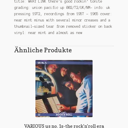
title: WRAY LINK there’s good rockin‘ tonite
grading: union pacific up 002/72/UK/NM- info: uk
pressing 1972, recordings from 1957 – 1965 cover:
near mint minus with several minor creases and a
thumbnail-sized tear from removed sticker on back
vinyl: near mint and almost as new
Ähnliche Produkte
VARIOUS us no. 1s-the rock’n’roll era