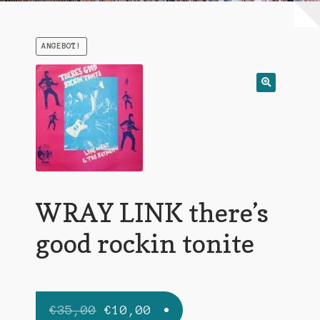
Warenkorb
ANGEBOT!
Mein Konto
Untermen
AGB
öffnen
WRAY LINK there’s
good rockin tonite
Ursprünglicher
Aktueller
€
35,00
€
10,00