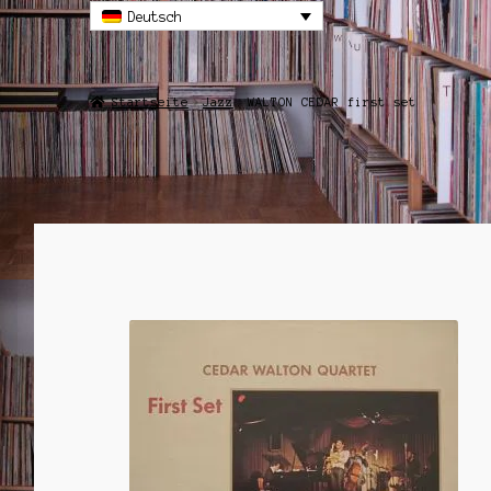
Deutsch
Startseite
Jazz
WALTON CEDAR first set