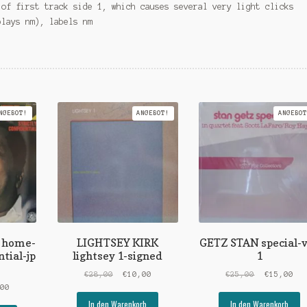
 of first track side 1, which causes several very light clicks
plays nm), labels nm
NGEBOT!
ANGEBOT!
ANGEBOT
 home-
LIGHTSEY KIRK
GETZ STAN special-v
ntial-jp
lightsey 1-signed
1
Ursprünglicher
Aktueller
Ursprüngli
Akt
€
28,00
€
10,00
€
25,00
€
15,00
ünglicher
Aktueller
Preis
Preis
Preis
Pre
,00
Preis
war:
ist:
war:
ist
In den Warenkorb
In den Warenkorb