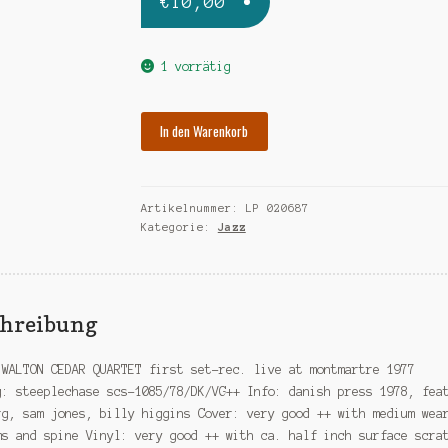
€
10,00
1 vorrätig
WALTON
In den Warenkorb
CEDAR
first
set
Artikelnummer:
LP 020687
Menge
Kategorie:
Jazz
chreibung
 WALTON CEDAR QUARTET first set-rec. live at montmartre 1977
g: steeplechase scs-1085/78/DK/VG++ Info: danish press 1978, fea
rg, sam jones, billy higgins Cover: very good ++ with medium wea
ms and spine Vinyl: very good ++ with ca. half inch surface scra