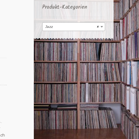
Produkt-Kategorien
Jazz
×
t.
r
tch