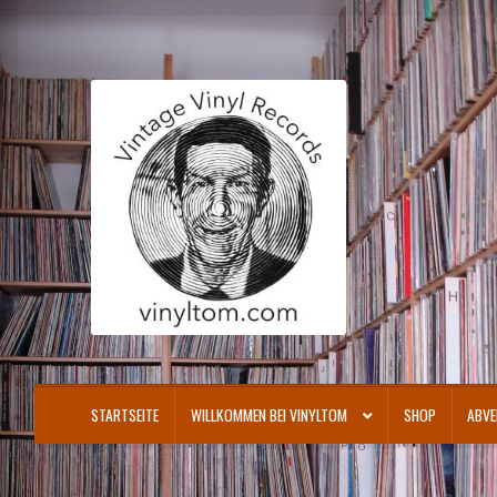
Zur
Zum
Navigation
Inhalt
springen
springen
STARTSEITE
WILLKOMMEN BEI VINYLTOM
SHOP
ABVE