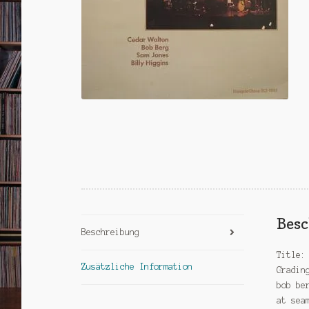
Bes
Beschreibung
Title:
Zusätzliche Information
Gradin
bob be
at sea