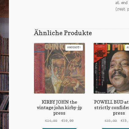
at end
(rest 
Ähnliche Produkte
ANGEBOT!
A
KIRBY JOHN the
POWELL BUD at
vintage john kirby-jp
strictly confide
press
press
Ursprünglicher
Aktueller
Urspr
€
24,00
€
10,00
€
35,00
€
15
Preis
Preis
Preis