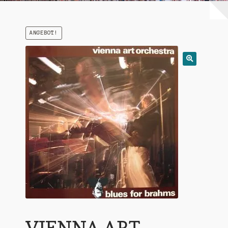
Warenkorb
ANGEBOT!
Mein Konto
Untermen
AGB
öffnen
VIENNA ART