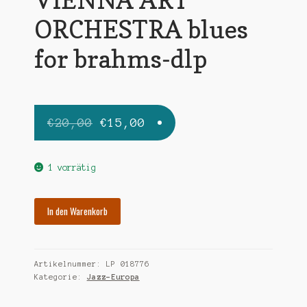
ORCHESTRA blues
for brahms-dlp
Ursprünglicher
Aktueller
€
20,00
€
15,00
Preis
Preis
war:
ist:
1 vorrätig
€20,00
€15,00.
VIENNA
In den Warenkorb
ART
ORCHESTRA
blues
Artikelnummer:
LP 018776
for
Kategorie:
Jazz-Europa
brahms-
dlp