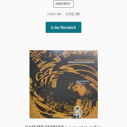
ANGEBOT!
Ursprünglicher
Aktueller
€
180,00
€
150,00
Preis
Preis
war:
ist:
In den Warenkorb
€180,00
€150,00.