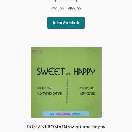
Ursprünglicher
Aktueller
€
70,00
€
50,00
Preis
Preis
war:
ist:
In den Warenkorb
€70,00
€50,00.
DOMANI ROMAIN sweet and happy