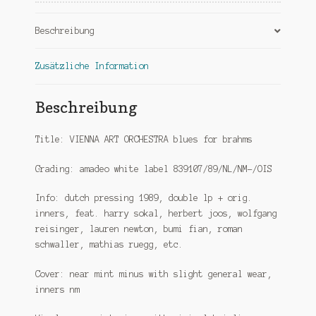
Menge
Beschreibung
Zusätzliche Information
Beschreibung
Title: VIENNA ART ORCHESTRA blues for brahms
Grading: amadeo white label 839107/89/NL/NM-/OIS
Info: dutch pressing 1989, double lp + orig.
inners, feat. harry sokal, herbert joos, wolfgang
reisinger, lauren newton, bumi fian, roman
schwaller, mathias ruegg, etc.
Cover: near mint minus with slight general wear,
inners nm