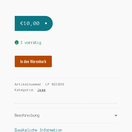
€
10,00
1 vorrätig
VARIOUS
In den Warenkorb
xanadu
at
montreux
Artikelnummer:
LP 021039
volume
Kategorie:
Jazz
1
Menge
Beschreibung
Zusätzliche Information