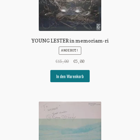
YOUNG LESTER in memoriam-ri
ANGEBOT!
Ursprünglicher
Aktueller
€
15,00
€
5,00
Preis
Preis
war:
ist:
In den Warenkorb
€15,00
€5,00.