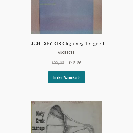
LIGHTSEY KIRK lightsey 1-signed
ANGEBOT!
Ursprünglicher
Aktueller
€
28,00
€
10,00
Preis
Preis
war:
ist:
In den Warenkorb
€28,00
€10,00.