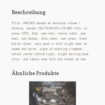
Beschreibung
Title: VARIOUS xanadu at montreux volume 1
Grading: xanadu 162/79/US/VG++/CO-WOC Info: us
press 1979, feat. sam noto, ronnie cuber, sam
most, ted dunbar, dolo coker, sam jones, frank
butler Cover: very good ++ with slight wear at
seams and spine, signs of starting ringwear,
cutout corner bottom right, slight writing back
Vinyl: and labels near mint and almost as new
Ähnliche Produkte