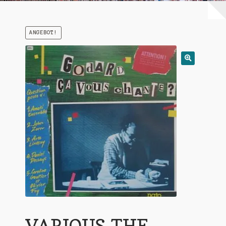
Warenkorb
ANGEBOT!
Mein Konto
Untermen
AGB
öffnen
VARIOUS-THE