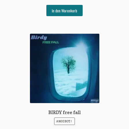
Preis
Preis
war:
ist:
In den Warenkorb
€8,00
€4,00.
BIRDY free fall
ANGEBOT!