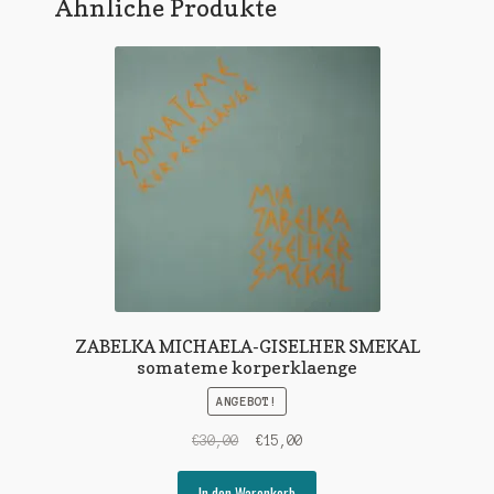
Ähnliche Produkte
ZABELKA MICHAELA-GISELHER SMEKAL
somateme korperklaenge
ANGEBOT!
Ursprünglicher
Aktueller
€
30,00
€
15,00
Preis
Preis
war:
ist:
In den Warenkorb