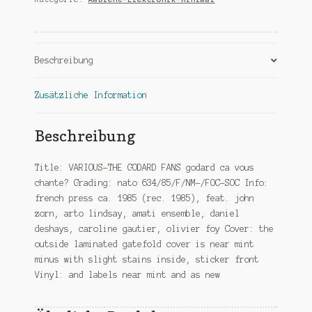
ca
vous
chante
Menge
Beschreibung
Zusätzliche Information
Beschreibung
Title: VARIOUS-THE GODARD FANS godard ca vous
chante? Grading: nato 634/85/F/NM-/FOC-SOC Info:
french press ca. 1985 (rec. 1985), feat. john
zorn, arto lindsay, amati ensemble, daniel
deshays, caroline gautier, olivier foy Cover: the
outside laminated gatefold cover is near mint
minus with slight stains inside, sticker front
Vinyl: and labels near mint and as new