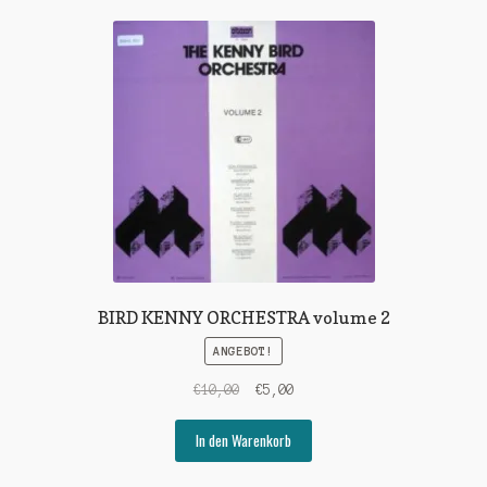
BIRD KENNY ORCHESTRA volume 2
ANGEBOT!
Ursprünglicher
Aktueller
€
10,00
€
5,00
Preis
Preis
war:
ist:
In den Warenkorb
€10,00
€5,00.