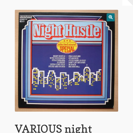
Warenkorb
Mein Konto
Untermen
AGB
öffnen
VARIOUS night