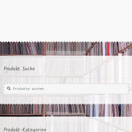
Produkt Suche
Suche
Suche
nach:
Produkt-Kategorien