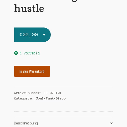
hustle
€
20,00
1 vorrätig
VARIOUS
In den Warenkorb
night
hustle
Menge
Artikelnummer:
LP 023191
Kategorie:
Soul-Funk-Disco
Beschreibung