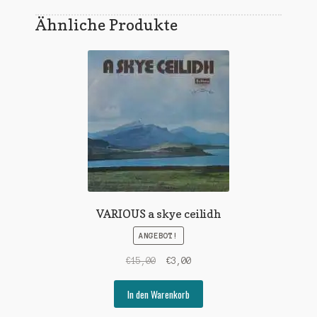
Ähnliche Produkte
VARIOUS a skye ceilidh
ANGEBOT!
Ursprünglicher
Aktueller
€
15,00
€
3,00
Preis
Preis
war:
ist:
In den Warenkorb
€15,00
€3,00.