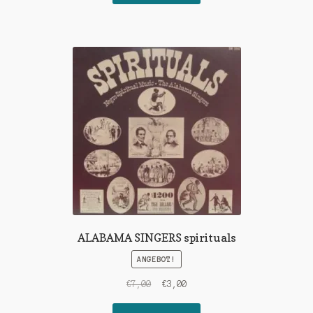
€9,00
€3,00.
ALABAMA SINGERS spirituals
ANGEBOT!
Ursprünglicher
Aktueller
€
7,00
€
3,00
Preis
Preis