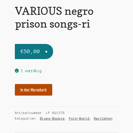
VARIOUS negro
prison songs-ri
€
50,00
1 vorrätig
VARIOUS
In den Warenkorb
negro
prison
songs-
Artikelnummer:
LP 021378
ri
Kategorien:
Blues-Boogie
,
Folk-World
,
Raritäten
Menge