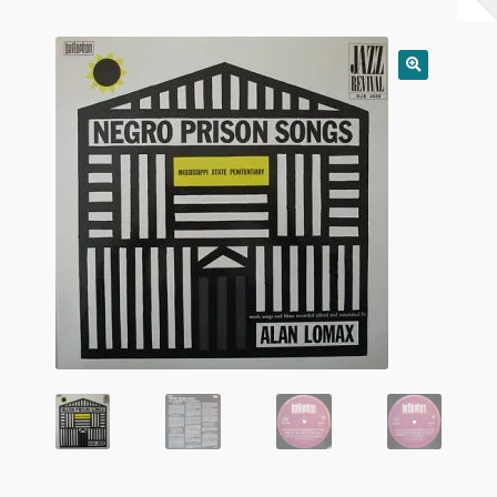
Warenkorb
Mein Konto
Untermen
AGB
öffnen