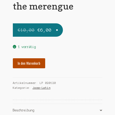
the merengue
Ursprünglicher
Aktueller
€
10,00
€
6,00
Preis
Preis
war:
ist:
1 vorrätig
€10,00
€6,00.
VARIOUS
In den Warenkorb
let's
dance
the
Artikelnummer:
LP 020120
merengue
Kategorie:
Jazz-Latin
Menge
Beschreibung