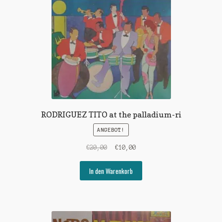
RODRIGUEZ TITO at the palladium-ri
ANGEBOT!
Ursprünglicher
Aktueller
€
20,00
€
10,00
Preis
Preis
war:
ist:
In den Warenkorb
€20,00
€10,00.