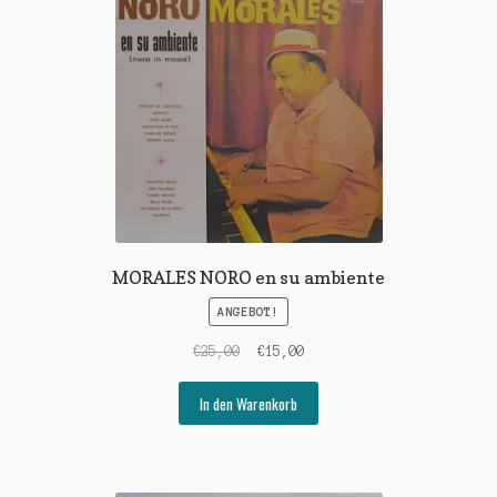
MORALES NORO en su ambiente
ANGEBOT!
Ursprünglicher
Aktueller
€
25,00
€
15,00
Preis
Preis
war:
ist:
In den Warenkorb
€25,00
€15,00.