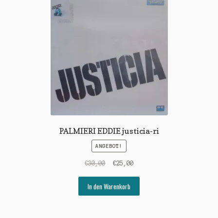
PALMIERI EDDIE justicia-ri
ANGEBOT!
Ursprünglicher
Aktueller
€
30,00
€
25,00
Preis
Preis
war:
ist:
In den Warenkorb
€30,00
€25,00.