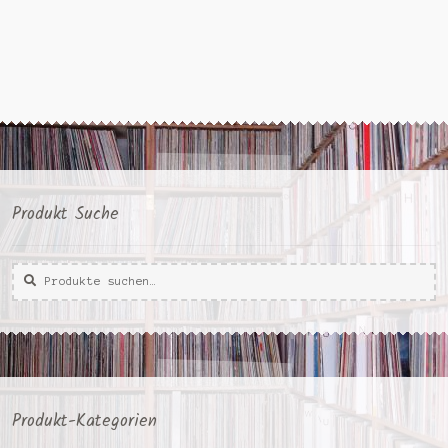
Produkt Suche
Suche
Suche
nach:
Produkt-Kategorien