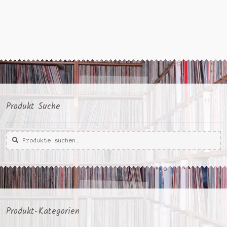
Produkt Suche
Suche
Suche
nach:
Produkt-Kategorien