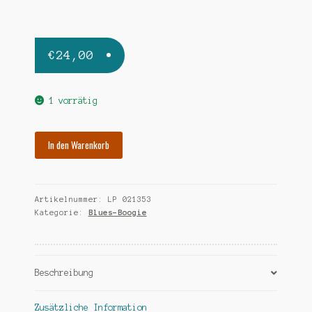
€
24,00
1 vorrätig
VARIOUS
In den Warenkorb
jake
walk
blues
Artikelnummer:
LP 021353
Menge
Kategorie:
Blues-Boogie
Beschreibung
Zusätzliche Information