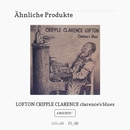
Ähnliche Produkte
LOFTON CRIPPLE CLARENCE clarence’s blues
ANGEBOT!
Ursprünglicher
Aktueller
€
15,00
€
5,00
Preis
Preis