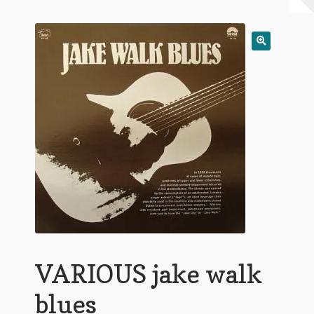
Warenkorb
Mein Konto
Untermen
AGB
öffnen
VARIOUS jake walk
blues