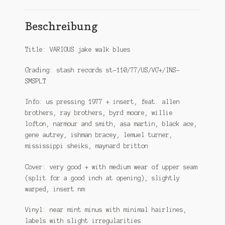
Beschreibung
Title: VARIOUS jake walk blues
Grading: stash records st-110/77/US/VG+/INS-
SMSPLT
Info: us pressing 1977 + insert, feat. allen
brothers, ray brothers, byrd moore, willie
lofton, narmour and smith, asa martin, black ace,
gene autrey, ishman bracey, lemuel turner,
mississippi sheiks, maynard britton
Cover: very good + with medium wear of upper seam
(split for a good inch at opening), slightly
warped, insert nm
Vinyl: near mint minus with minimal hairlines,
labels with slight irregularities