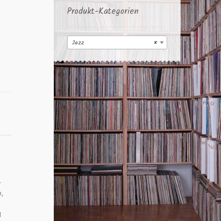
Produkt-Kategorien
Jazz
×
+
m,
d