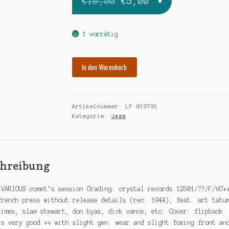
Ursprünglicher
Aktueller
€
10,00
€
5,00
Preis
Preis
war:
ist:
1 vorrätig
€10,00
€5,00.
VARIOUS
In den Warenkorb
comet's
session
Menge
Artikelnummer:
LP 019791
Kategorie:
Jazz
chreibung
 VARIOUS comet’s session Grading: crystal records 12501/??/F/VG+
french press without release details (rec. 1944), feat. art tatu
rimes, slam stewart, don byas, dick vance, etc. Cover: flipback
is very good ++ with slight gen. wear and slight foxing front an