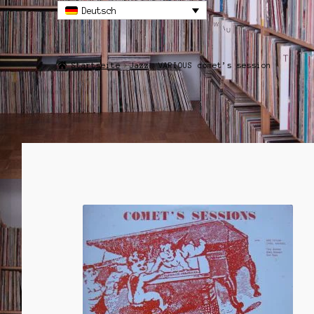
Deutsch
Startseite
Jazz
VARIOUS comet’s session
ANGEBOT!