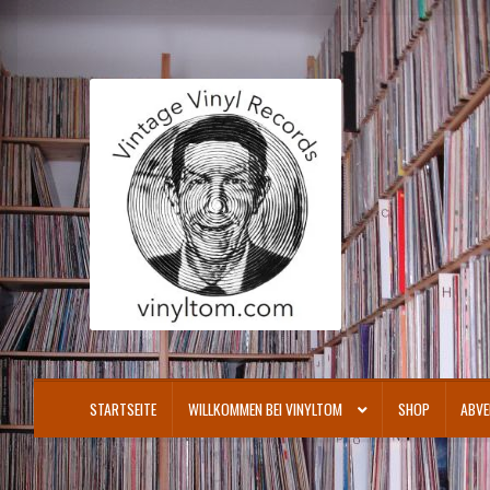
Zur
Zum
Navigation
Inhalt
springen
springen
STARTSEITE
WILLKOMMEN BEI VINYLTOM
SHOP
ABVE