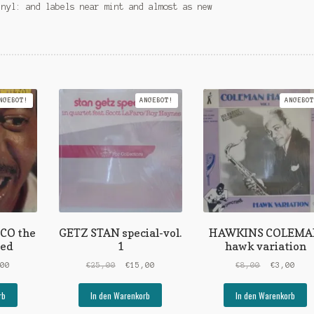
inyl: and labels near mint and almost as new
NGEBOT!
ANGEBOT!
ANGEBOT
CO the
GETZ STAN special-vol.
HAWKINS COLEM
ned
1
hawk variation
ünglicher
Aktueller
Ursprünglicher
Aktueller
Ursprüngli
Aktu
,00
€
25,00
€
15,00
€
8,00
€
3,00
Preis
Preis
Preis
Preis
Prei
ist:
war:
ist:
war:
ist:
rb
In den Warenkorb
In den Warenkorb
0
€15,00.
€25,00
€15,00.
€8,00
€3,0