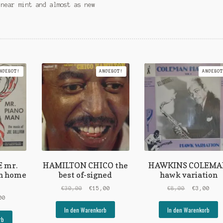
 near mint and almost as new
NGEBOT!
ANGEBOT!
ANGEBOT
E mr.
HAMILTON CHICO the
HAWKINS COLEM
n home
best of-signed
hawk variation
Ursprünglicher
Aktueller
Ursprüngli
Aktu
€
30,00
€
15,00
€
8,00
€
3,00
rünglicher
Aktueller
Preis
Preis
Preis
Prei
00
s
Preis
war:
ist:
war:
ist:
In den Warenkorb
In den Warenkorb
ist:
€30,00
€15,00.
€8,00
€3,0
rb