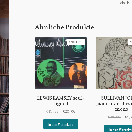
labels
Ähnliche Produkte
ANGEBOT!
A
LEWIS RAMSEY soul-
SULLIVAN JO
signed
piano man-dow
mono
Ursprünglicher
Aktueller
€
45,00
€
20,00
Preis
Preis
Ursp
€
30,00
€
5,
war:
ist:
Prei
In den Warenkorb
€45,00
€20,00.
war:
In den Warenko