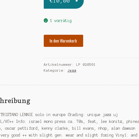
€
10,00
1 vorrätig
TRISTANO
In den Warenkorb
LENNIE
solo
in
Artikelnummer:
LP 020561
europe
Kategorie:
Jazz
Menge
chreibung
 TRISTANO LENNIE solo in europe Grading: unique jazz uj
IL/VG++ Info: israel mono press ca. 70s, feat, lee konitz, phine
n, oscar pettiford, kenny clarke, bill evans, nhop, alan dawson
 very good ++ with slight gen. wear and slight foxing Vinyl: and