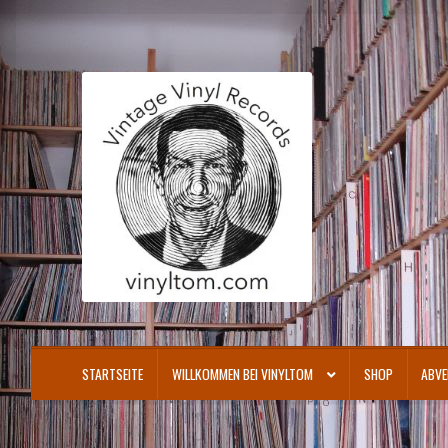
Zur
Zum
Navigation
Inhalt
springen
springen
STARTSEITE
WILLKOMMEN BEI VINYLTOM
SHOP
ABVE