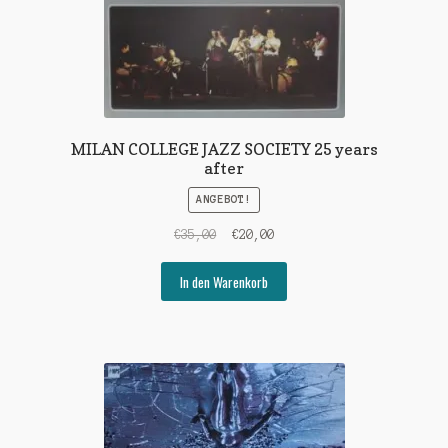
MILAN COLLEGE JAZZ SOCIETY 25 years
after
ANGEBOT!
Ursprünglicher
Aktueller
€
35,00
€
20,00
Preis
Preis
war:
ist:
In den Warenkorb
€35,00
€20,00.