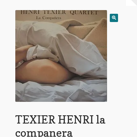
Warenkorb
Mein Konto
Untermen
AGB
öffnen
TEXIER HENRI la
companera