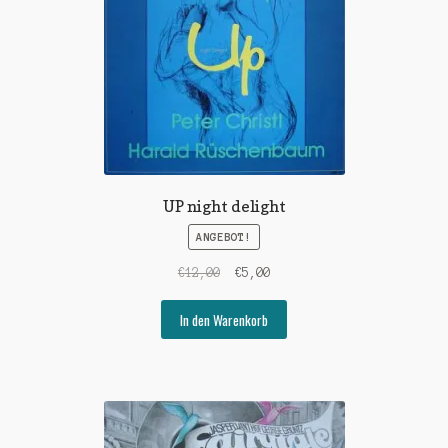
UP night delight
ANGEBOT!
Ursprünglicher
Aktueller
€
12,00
€
5,00
Preis
Preis
war:
ist:
In den Warenkorb
€12,00
€5,00.