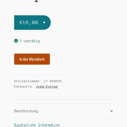
€
16,00
1 vorrätig
TEXIER
In den Warenkorb
HENRI
la
companera
Artikelnummer:
LP 020556
Menge
Kategorie:
Jazz-Europa
Beschreibung
Zusätzliche Information