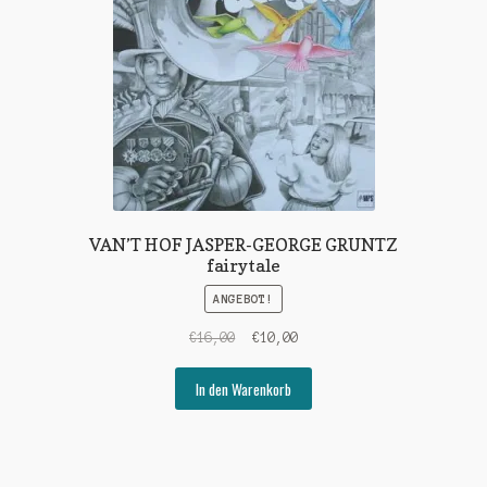
VAN’T HOF JASPER-GEORGE GRUNTZ
fairytale
ANGEBOT!
Ursprünglicher
Aktueller
€
16,00
€
10,00
Preis
Preis
war:
ist:
In den Warenkorb
€16,00
€10,00.