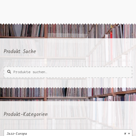
Produkt Suche
Suche
Suche
nach:
Produkt-Kategorien
Jazz-Europa
×