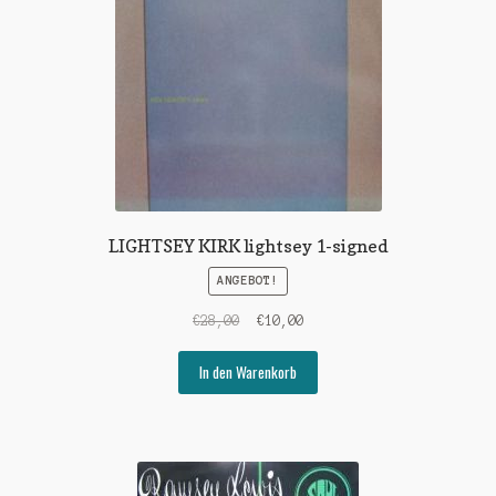
LIGHTSEY KIRK lightsey 1-signed
ANGEBOT!
Ursprünglicher
Aktueller
€
28,00
€
10,00
Preis
Preis
war:
ist:
In den Warenkorb
€28,00
€10,00.