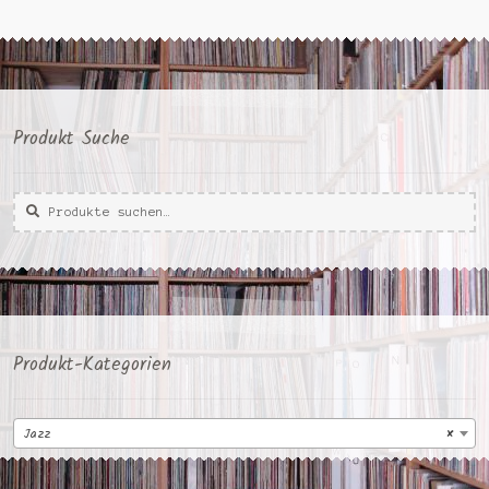
Produkt Suche
Suche
Suche
nach:
Produkt-Kategorien
Jazz
×