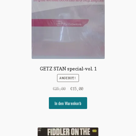
GETZ STAN special-vol. 1
ANGEBOT!
Ursprünglicher
Aktueller
€
25,00
€
15,00
Preis
Preis
war:
ist:
In den Warenkorb
€25,00
€15,00.