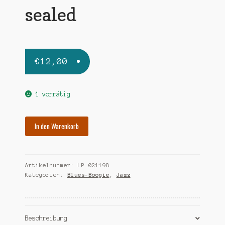
sealed
€
12,00
1 vorrätig
SUTTON
In den Warenkorb
RALPH-
RUBY
BRAFF
Artikelnummer:
LP 021198
duet-
Kategorien:
Blues-Boogie
,
Jazz
sealed
Menge
Beschreibung