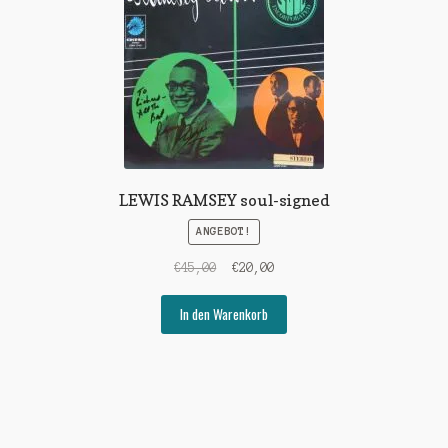
LEWIS RAMSEY soul-signed
ANGEBOT!
Ursprünglicher
Aktueller
€
45,00
€
20,00
Preis
Preis
war:
ist:
In den Warenkorb
€45,00
€20,00.