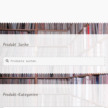
Produkt Suche
Suche
Suche
nach:
Produkt-Kategorien