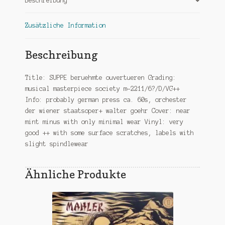
Beschreibung
Zusätzliche Information
Beschreibung
Title: SUPPE beruehmte ouvertueren Grading:
musical masterpiece society m-2211/6?/D/VG++
Info: probably german press ca. 60s, orchester
der wiener staatsoper+ walter goehr Cover: near
mint minus with only minimal wear Vinyl: very
good ++ with some surface scratches, labels with
slight spindlewear
Ähnliche Produkte