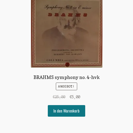
BRAHMS symphony no. 4-hvk
ANGEBOT!
Ursprünglicher
Aktueller
€
25,00
€
5,00
Preis
Preis
war:
ist:
In den Warenkorb
€25,00
€5,00.