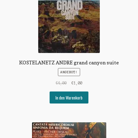
KOSTELANETZ ANDRE grand canyon suite
ANGEBOT!
Ursprünglicher
Aktueller
€
4,00
€
1,00
Preis
Preis
war:
ist:
In den Warenkorb
€4,00
€1,00.