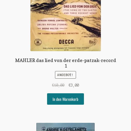
MAHLER das lied von der erde-patzak-record
1
ANGEBOT!
Ursprünglicher
Aktueller
€
10,00
€
3,00
Preis
Preis
war:
ist:
In den Warenkorb
€10,00
€3,00.