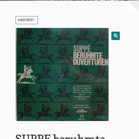
Warenkorb
ANGEBOT!
Mein Konto
Untermen
AGB
öffnen
SUPPE beruhmte