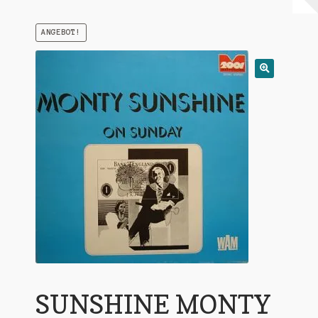
Warenkorb
ANGEBOT!
Mein Konto
Untermen
AGB
öffnen
SUNSHINE MONTY