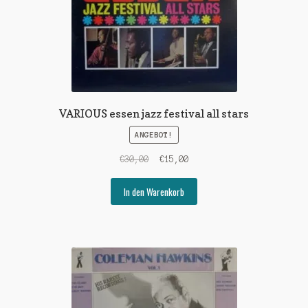
VARIOUS essen jazz festival all stars
ANGEBOT!
Ursprünglicher
Aktueller
€
30,00
€
15,00
Preis
Preis
war:
ist:
In den Warenkorb
€30,00
€15,00.