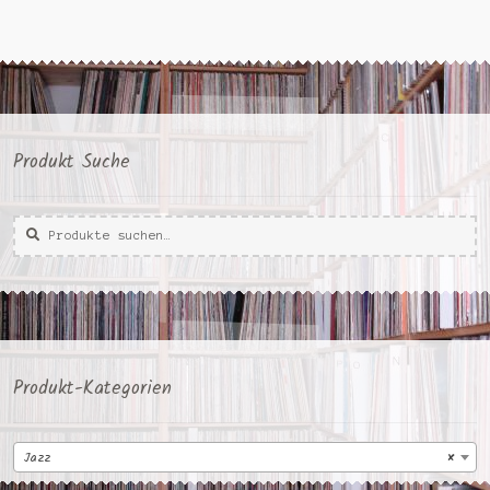
Produkt Suche
Suche
Suche
nach:
Produkt-Kategorien
Jazz
×