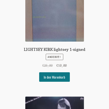
LIGHTSEY KIRK lightsey 1-signed
ANGEBOT!
Ursprünglicher
Aktueller
€
28,00
€
10,00
Preis
Preis
war:
ist:
In den Warenkorb
€28,00
€10,00.