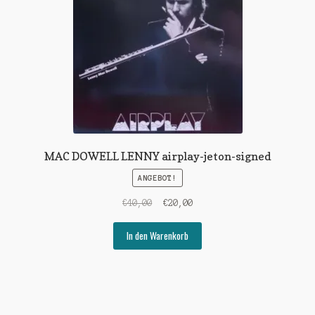
MAC DOWELL LENNY airplay-jeton-signed
ANGEBOT!
Ursprünglicher
Aktueller
€
40,00
€
20,00
Preis
Preis
war:
ist:
In den Warenkorb
€40,00
€20,00.