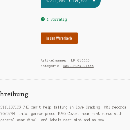
Ursprünglicher
Aktueller
€
25,00
€
10,00
Preis
Preis
war:
ist:
1 vorrätig
€25,00
€10,00.
STYLISTICS
In den Warenkorb
can't
help
falling
Artikelnummer:
LP 014446
in
Kategorie:
Soul-Funk-Disco
love
Menge
chreibung
 STYLISTICS THE can’t help falling in love Grading: h&l records
/76/D/NM- Info: german press 1976 Cover: near mint minus with
 general wear Vinyl: and labels near mint and as new