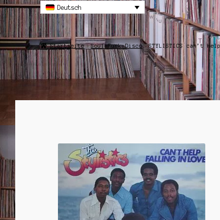
Deutsch
Startseite
Soul-Funk-Disco
STYLISTICS can’t hel
ANGEBOT!