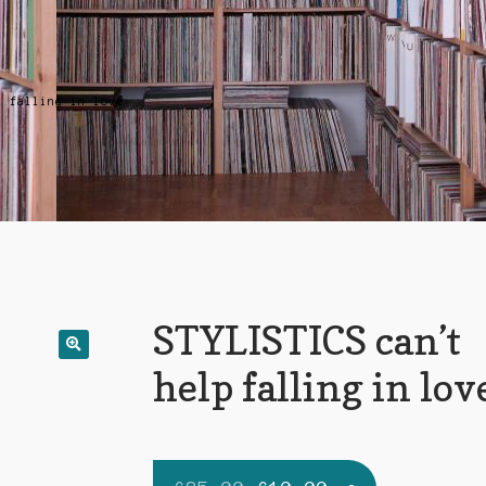
p falling in love
STYLISTICS can’t
help falling in lov