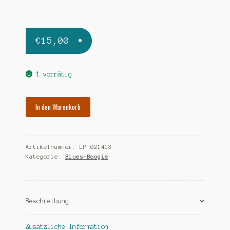
€
15,00
1 vorrätig
SPIVEY
In den Warenkorb
VICTORIA
1926-
1937
Artikelnummer:
LP 021413
Menge
Kategorie:
Blues-Boogie
Beschreibung
Zusätzliche Information