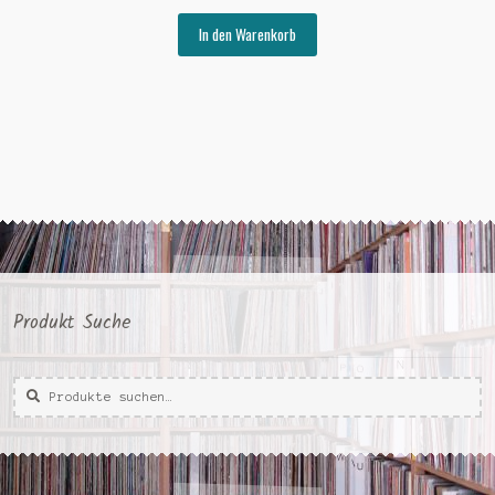
Preis
Preis
war:
ist:
In den Warenkorb
€15,00
€7,00.
Produkt Suche
Suche
Suche
nach: