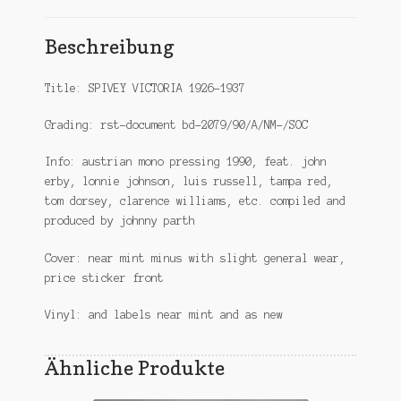
Beschreibung
Title: SPIVEY VICTORIA 1926-1937
Grading: rst-document bd-2079/90/A/NM-/SOC
Info: austrian mono pressing 1990, feat. john
erby, lonnie johnson, luis russell, tampa red,
tom dorsey, clarence williams, etc. compiled and
produced by johnny parth
Cover: near mint minus with slight general wear,
price sticker front
Vinyl: and labels near mint and as new
Ähnliche Produkte