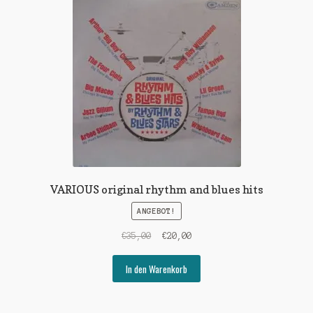
VARIOUS original rhythm and blues hits
ANGEBOT!
Ursprünglicher
Aktueller
€
35,00
€
20,00
Preis
Preis
war:
ist:
In den Warenkorb
€35,00
€20,00.