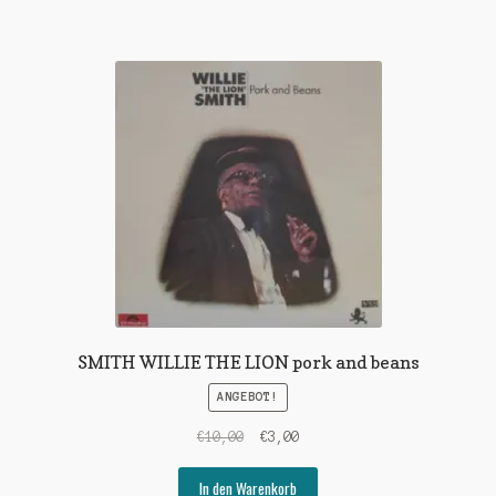
SMITH WILLIE THE LION pork and beans
ANGEBOT!
Ursprünglicher
Aktueller
€
10,00
€
3,00
Preis
Preis
war:
ist:
In den Warenkorb