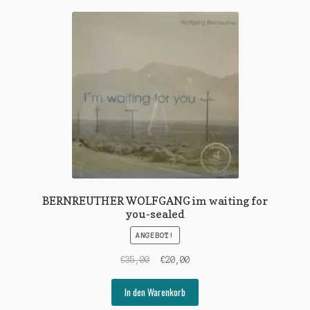
BERNREUTHER WOLFGANG im waiting for
you-sealed
ANGEBOT!
Ursprünglicher
Aktueller
€
35,00
€
20,00
Preis
Preis
war:
ist:
In den Warenkorb
€35,00
€20,00.