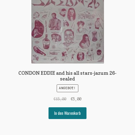
CONDON EDDIE and his all stars-jazum 26-
sealed
ANGEBOT!
Ursprünglicher
Aktueller
€
15,00
€
5,00
Preis
Preis
war:
ist:
In den Warenkorb
€15,00
€5,00.