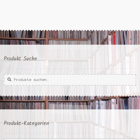
Produkt Suche
Suche
Suche
nach:
Produkt-Kategorien