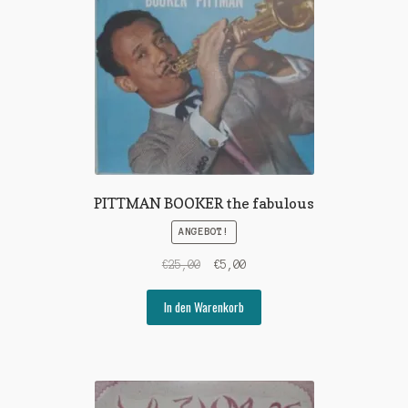
PITTMAN BOOKER the fabulous
ANGEBOT!
Ursprünglicher
Aktueller
€
25,00
€
5,00
Preis
Preis
war:
ist:
In den Warenkorb
€25,00
€5,00.