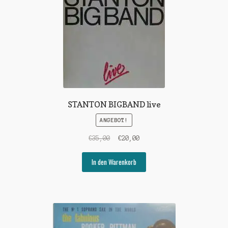
STANTON BIGBAND live
ANGEBOT!
Ursprünglicher
Aktueller
€
35,00
€
20,00
Preis
Preis
war:
ist:
In den Warenkorb
€35,00
€20,00.