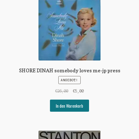
SHORE DINAH somebody loves me-jp press
ANGEBOT!
Ursprünglicher
Aktueller
€
26,00
€
5,00
Preis
Preis
war:
ist:
In den Warenkorb
€26,00
€5,00.