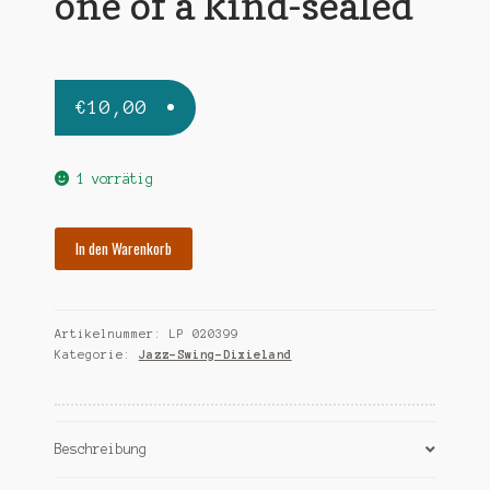
one of a kind-sealed
€
10,00
1 vorrätig
SPANIER
In den Warenkorb
MUGGSY
one
of
Artikelnummer:
LP 020399
a
Kategorie:
Jazz-Swing-Dixieland
kind-
sealed
Menge
Beschreibung