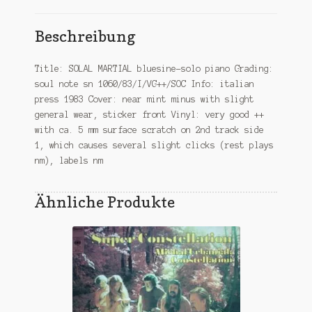
Beschreibung
Title: SOLAL MARTIAL bluesine-solo piano Grading:
soul note sn 1060/83/I/VG++/SOC Info: italian
press 1983 Cover: near mint minus with slight
general wear, sticker front Vinyl: very good ++
with ca. 5 mm surface scratch on 2nd track side
1, which causes several slight clicks (rest plays
nm), labels nm
Ähnliche Produkte