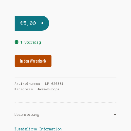
€
5,00
1 vorrätig
SOLAL
In den Warenkorb
MARTIAL
bluesine
Menge
Artikelnummer:
LP 020381
Kategorie:
Jazz-Europa
Beschreibung
Zusätzliche Information