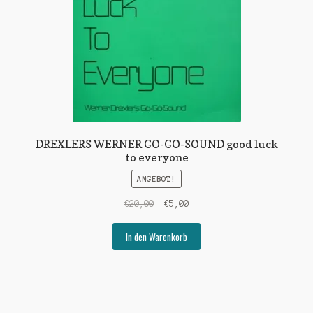
DREXLERS WERNER GO-GO-SOUND good luck
to everyone
ANGEBOT!
Ursprünglicher
Aktueller
€
20,00
€
5,00
Preis
Preis
war:
ist:
In den Warenkorb
€20,00
€5,00.