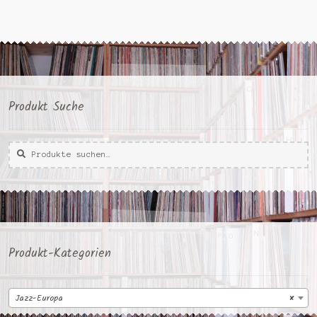
Produkt Suche
Suche
Suche
nach:
Produkt-Kategorien
Jazz-Europa
×