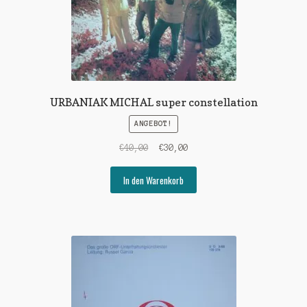
URBANIAK MICHAL super constellation
ANGEBOT!
Ursprünglicher
Aktueller
€
40,00
€
30,00
Preis
Preis
war:
ist:
In den Warenkorb
€40,00
€30,00.