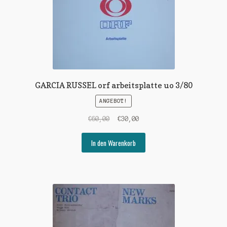
GARCIA RUSSEL orf arbeitsplatte uo 3/80
ANGEBOT!
Ursprünglicher
Aktueller
€
60,00
€
30,00
Preis
Preis
war:
ist:
In den Warenkorb
€60,00
€30,00.