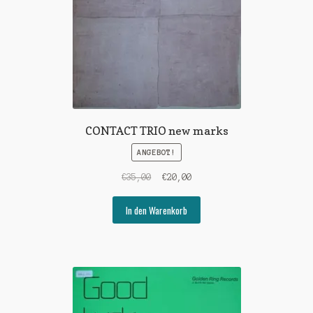
CONTACT TRIO new marks
ANGEBOT!
Ursprünglicher
Aktueller
€
35,00
€
20,00
Preis
Preis
war:
ist:
In den Warenkorb
€35,00
€20,00.