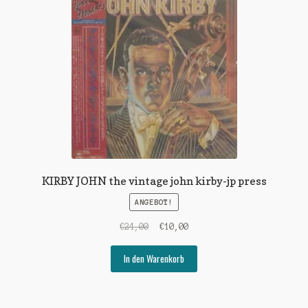
KIRBY JOHN the vintage john kirby-jp press
ANGEBOT!
Ursprünglicher
Aktueller
€
24,00
€
10,00
Preis
Preis
war:
ist:
In den Warenkorb
€24,00
€10,00.