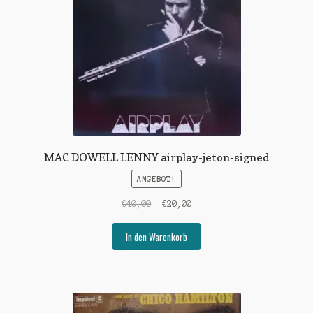
MAC DOWELL LENNY airplay-jeton-signed
ANGEBOT!
Ursprünglicher
Aktueller
€
40,00
€
20,00
Preis
Preis
war:
ist:
In den Warenkorb
€40,00
€20,00.