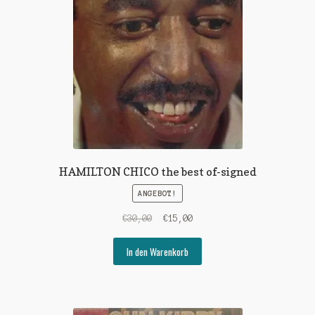
HAMILTON CHICO the best of-signed
ANGEBOT!
Ursprünglicher
Aktueller
€
30,00
€
15,00
Preis
Preis
war:
ist:
In den Warenkorb
€30,00
€15,00.