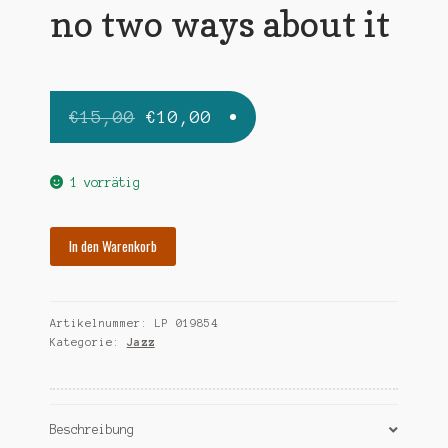
no two ways about it
Ursprünglicher
Aktueller
€
15,00
€
10,00
Preis
Preis
war:
ist:
1 vorrätig
€15,00
€10,00.
SLIM
In den Warenkorb
&
SLAM
theres
Artikelnummer:
LP 019854
no
Kategorie:
Jazz
two
ways
about
it
Beschreibung
Menge