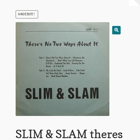
Warenkorb
ANGEBOT!
Mein Konto
Untermen
AGB
öffnen
SLIM & SLAM theres