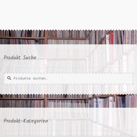
Produkt Suche
Suche
Suche
nach:
Produkt-Kategorien