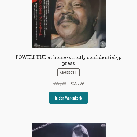
POWELL BUD at home-strictly confidential-jp
press
ANGEBOT!
Ursprünglicher
Aktueller
€
35,00
€
15,00
Preis
Preis
war:
ist:
In den Warenkorb
€35,00
€15,00.