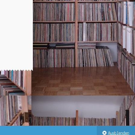
is
:
00.
Ausblenden