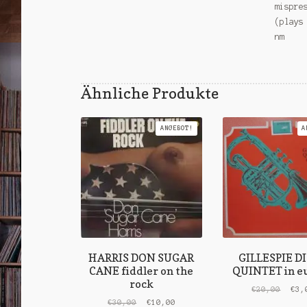
mispre
(plays
nm
Ähnliche Produkte
ANGEBOT!
A
HARRIS DON SUGAR
GILLESPIE D
CANE fiddler on the
QUINTET in e
rock
Ursp
€
20,00
€
3,
Ursprünglicher
Aktueller
Prei
€
30,00
€
10,00