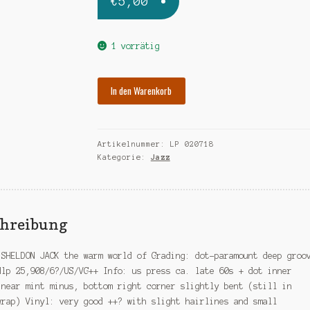
€
5,00
1 vorrätig
SHELDON
In den Warenkorb
JACK
the
warm
Artikelnummer:
LP 020718
world
Kategorie:
Jazz
of
Menge
chreibung
 SHELDON JACK the warm world of Grading: dot-paramount deep groo
dlp 25,908/6?/US/VG++ Info: us press ca. late 60s + dot inner
 near mint minus, bottom right corner slightly bent (still in
wrap) Vinyl: very good ++? with slight hairlines and small