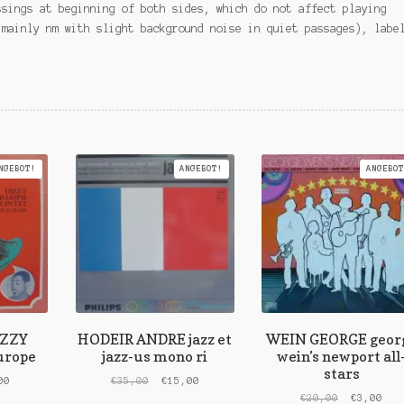
ssings at beginning of both sides, which do not affect playing
 mainly nm with slight background noise in quiet passages), labe
NGEBOT!
ANGEBOT!
ANGEBOT
IZZY
HODEIR ANDRE jazz et
WEIN GEORGE geor
urope
jazz-us mono ri
wein’s newport all
stars
rünglicher
Aktueller
Ursprünglicher
Aktueller
00
€
35,00
€
15,00
s
Preis
Preis
Preis
Ursprüngl
Akt
€
20,00
€
3,00