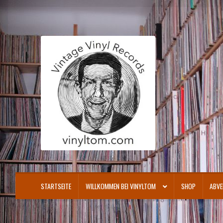
Zur
Zum
Navigation
Inhalt
springen
springen
STARTSEITE
WILLKOMMEN BEI VINYLTOM
SHOP
ABVE