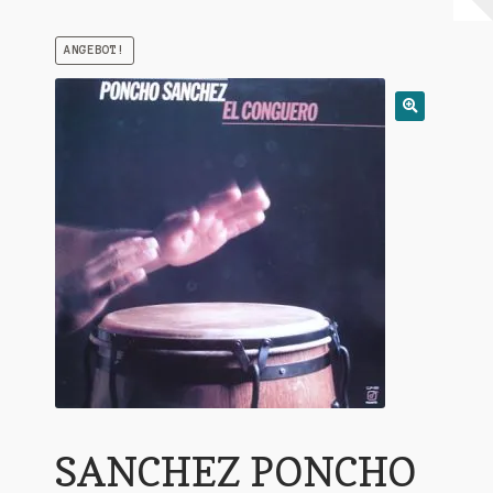
Warenkorb
ANGEBOT!
Mein Konto
Untermen
AGB
öffnen
SANCHEZ PONCHO