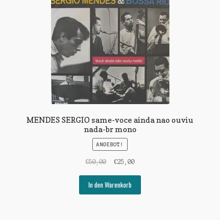
MENDES SERGIO same-voce ainda nao ouviu
nada-br mono
ANGEBOT!
Ursprünglicher
Aktueller
€
50,00
€
25,00
Preis
Preis
war:
ist:
In den Warenkorb
€50,00
€25,00.