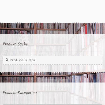
Produkt Suche
Suche
Suche
nach:
Produkt-Kategorien