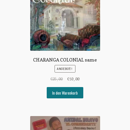
CHARANGA COLONIAL same
ANGEBOT!
Ursprünglicher
Aktueller
€
25,00
€
10,00
Preis
Preis
war:
ist:
In den Warenkorb
€25,00
€10,00.