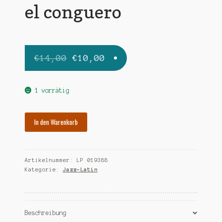
el conguero
Ursprünglicher
Aktueller
€
14,00
€
10,00
Preis
Preis
war:
ist:
1 vorrätig
€14,00
€10,00.
SANCHEZ
In den Warenkorb
PONCHO
el
conguero
Artikelnummer:
LP 019388
Menge
Kategorie:
Jazz-Latin
Beschreibung