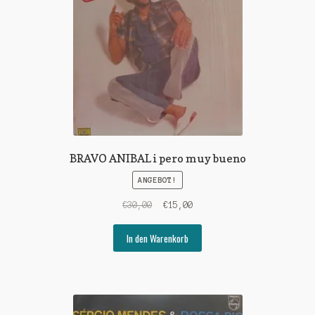
BRAVO ANIBAL i pero muy bueno
ANGEBOT!
Ursprünglicher
Aktueller
€
30,00
€
15,00
Preis
Preis
war:
ist:
In den Warenkorb
€30,00
€15,00.