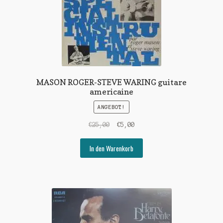
MASON ROGER-STEVE WARING guitare
americaine
ANGEBOT!
Ursprünglicher
Aktueller
€
25,00
€
5,00
Preis
Preis
war:
ist:
In den Warenkorb
€25,00
€5,00.