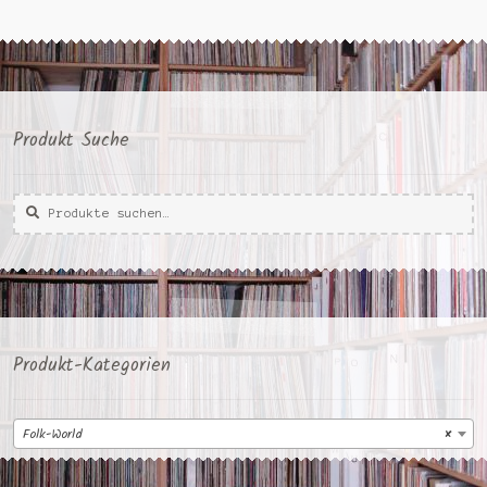
Produkt Suche
Suche
Suche
nach:
Produkt-Kategorien
Folk-World
×