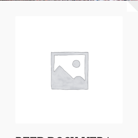
Warenkorb
Mein Konto
Untermen
AGB
öffnen