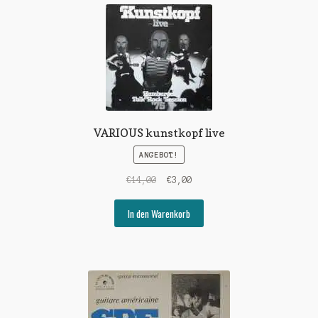
VARIOUS kunstkopf live
ANGEBOT!
Ursprünglicher
Aktueller
€
14,00
€
3,00
Preis
Preis
war:
ist:
In den Warenkorb
€14,00
€3,00.