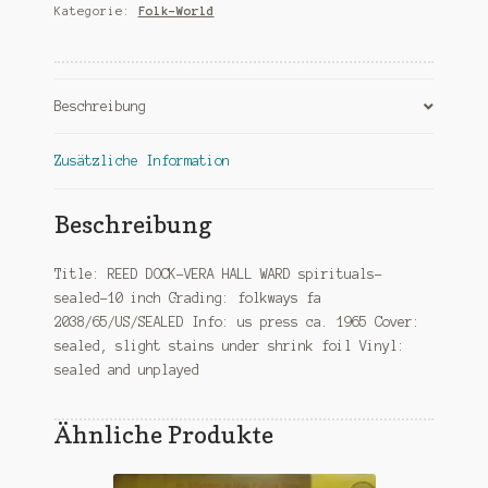
Kategorie:
Folk-World
spirituals-
sealed-
10
inch
Beschreibung
Menge
Zusätzliche Information
Beschreibung
Title: REED DOCK-VERA HALL WARD spirituals-
sealed-10 inch Grading: folkways fa
2038/65/US/SEALED Info: us press ca. 1965 Cover:
sealed, slight stains under shrink foil Vinyl:
sealed and unplayed
Ähnliche Produkte