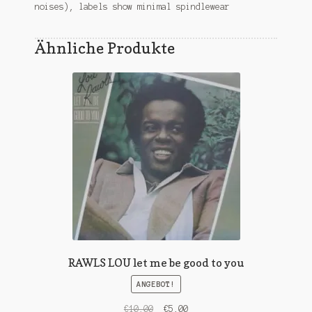
noises), labels show minimal spindlewear
Ähnliche Produkte
RAWLS LOU let me be good to you
ANGEBOT!
Ursprünglicher
Aktueller
€
10,00
€
5,00