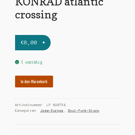
KONRAD atlantic
crossing
€
8,00
1 vorrätig
PLAICKNER
In den Warenkorb
KONRAD
atlantic
crossing
Artikelnummer:
LP 020754
Menge
Kategorien:
Jazz-Europa
,
Soul-Funk-Disco