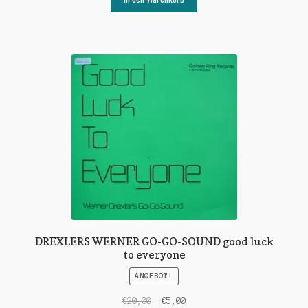
€12,00
€3,00.
DREXLERS WERNER GO-GO-SOUND good luck
to everyone
ANGEBOT!
Ursprünglicher
Aktueller
€
20,00
€
5,00