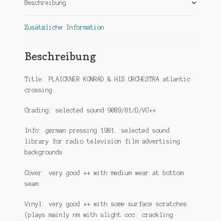
Beschreibung
Zusätzliche Information
Beschreibung
Title: PLAICKNER KONRAD & HIS ORCHESTRA atlantic
crossing
Grading: selected sound 9089/81/D/VG++
Info: german pressing 1981. selected sound
library for radio television film advertising
backgrounds
Cover: very good ++ with medium wear at bottom
seam
Vinyl: very good ++ with some surface scratches
(plays mainly nm with slight occ. crackling