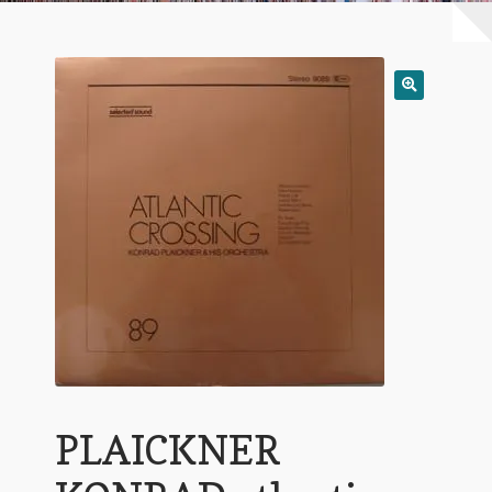
Warenkorb
Mein Konto
Untermen
AGB
öffnen
PLAICKNER