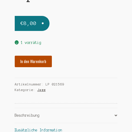
€
8,00
1 vorrätig
PHILLIPS
In den Warenkorb
FLIP
flipenstein
Menge
Artikelnummer:
LP 021569
Kategorie:
Jazz
Beschreibung
Zusätzliche Information