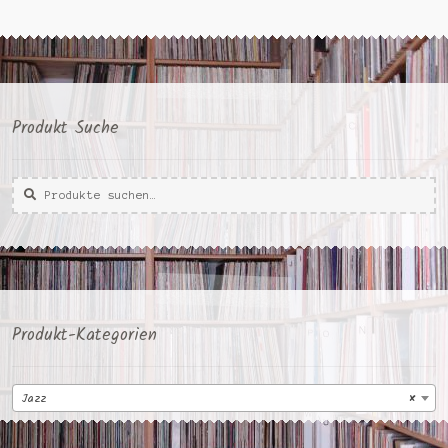
Produkt Suche
Suche
Suche
nach:
Produkt-Kategorien
Jazz
×