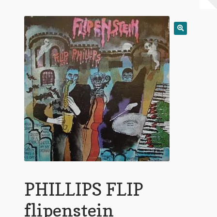
Warenkorb
Mein Konto
Untermen
AGB
öffnen
PHILLIPS FLIP
flipenstein