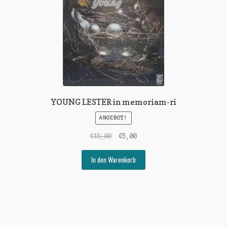
YOUNG LESTER in memoriam-ri
ANGEBOT!
Ursprünglicher
Aktueller
€
15,00
€
5,00
Preis
Preis
war:
ist:
In den Warenkorb
€15,00
€5,00.