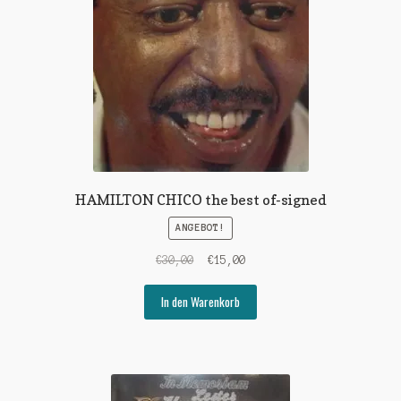
HAMILTON CHICO the best of-signed
ANGEBOT!
Ursprünglicher
Aktueller
€
30,00
€
15,00
Preis
Preis
war:
ist:
In den Warenkorb
€30,00
€15,00.