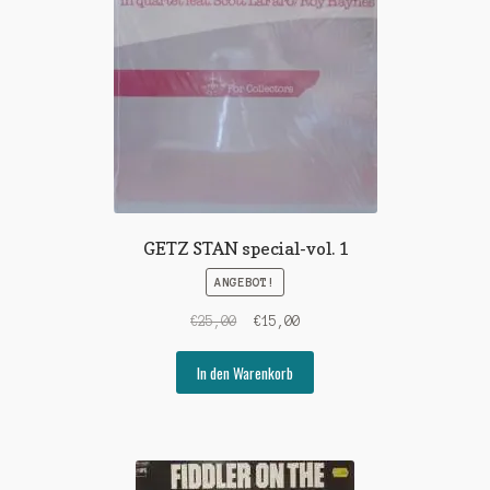
GETZ STAN special-vol. 1
ANGEBOT!
Ursprünglicher
Aktueller
€
25,00
€
15,00
Preis
Preis
war:
ist:
In den Warenkorb
€25,00
€15,00.