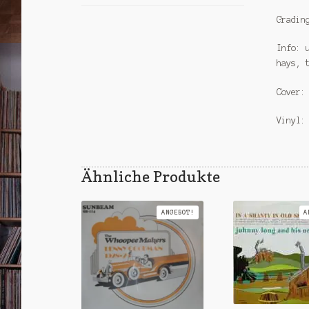
Gradin
Info: 
hays, 
Cover:
Vinyl:
Ähnliche Produkte
ANGEBOT!
A