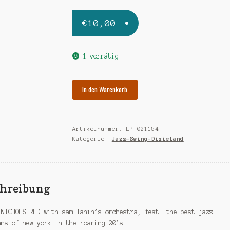
€
10,00
1 vorrätig
NICHOLS
In den Warenkorb
RED
with
sam
Artikelnummer:
LP 021154
lanins
Kategorie:
Jazz-Swing-Dixieland
orchestra-
sealed
Menge
chreibung
 NICHOLS RED with sam lanin’s orchestra, feat. the best jazz
ans of new york in the roaring 20’s