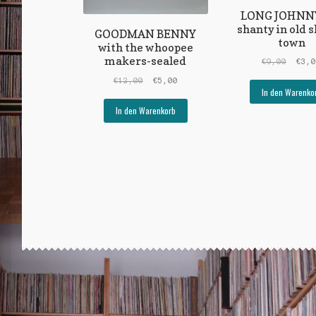
LONG JOHNNY
shanty in old 
GOODMAN BENNY
town
with the whoopee
makers-sealed
Urspr
€
9,00
€
3,
Preis
Ursprünglicher
Aktueller
€
12,00
€
5,00
war:
In den Warenko
Preis
Preis
€9,00
war:
ist:
In den Warenkorb
€12,00
€5,00.