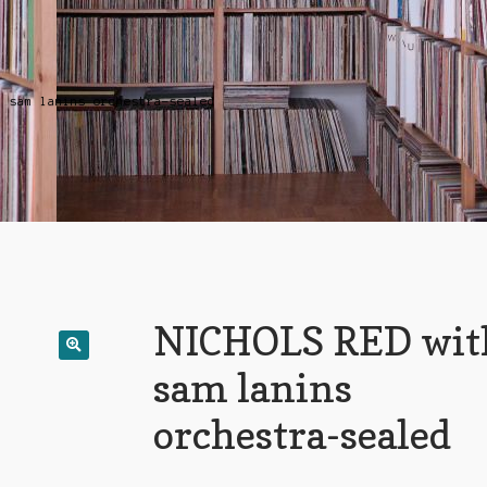
h sam lanins orchestra-sealed
NICHOLS RED wit
sam lanins
orchestra-sealed