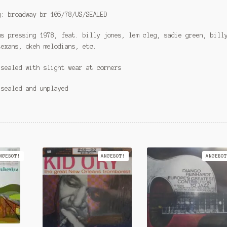
g: broadway br 105/78/US/SEALED
us pressing 1978, feat. billy jones, lem cleg, sadie green, bill
texans, okeh melodians, etc.
 sealed with slight wear at corners
 sealed and unplayed
NGEBOT!
ANGEBOT!
ANGEBOT