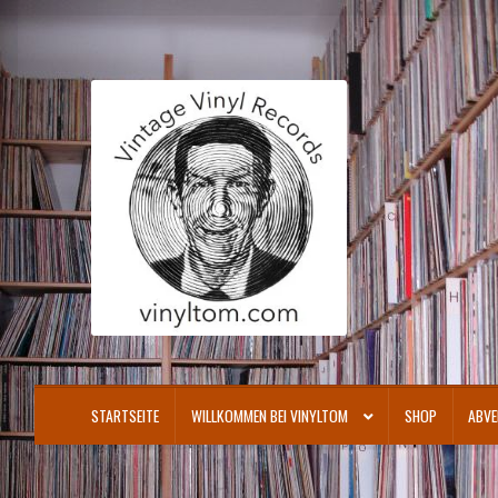
Zur
Zum
Navigation
Inhalt
springen
springen
STARTSEITE
WILLKOMMEN BEI VINYLTOM
SHOP
ABVE