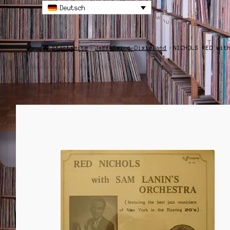
Deutsch
Startseite
Jazz-Swing-Dixieland
NICHOLS RED wit